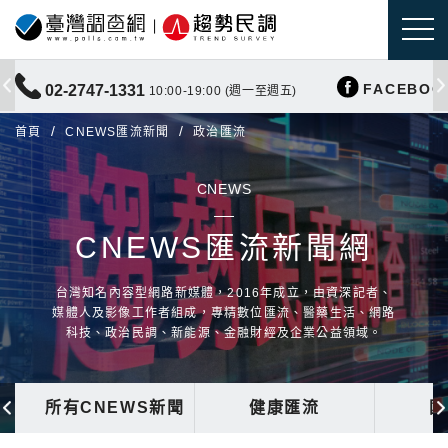
FACEBOO
02-2747-1331
10:00-19:00 (週一至週五)
首頁
CNEWS匯流新聞
政治匯流
CNEWS
CNEWS匯流新聞網
台灣知名內容型網路新媒體，2016年成立，由資深記者、
媒體人及影像工作者組成，專精數位匯流、醫藥生活、網路
科技、政治民調、新能源、金融財經及企業公益領域。
所有CNEWS新聞
健康匯流
國