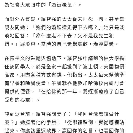
為社會大眾眼中的「過街老鼠」。
面對外界質疑，羅智強的太太從未埋怨一句，甚至當
親友問她：「妳們的婚姻還走得下去嗎？」她只是淡
淡地回答：「為什麼走不下去？又不是我先生犯
錯。」羅形容，當時的自己鬱鬱寡歡，瀕臨憂鬱。
在陳長文的鼓勵與協助下，羅智強申請到哈佛大學擔
任訪問學人，於是全家一起搬到了波士頓，美國物價
高昂，用盡各種方式省錢。他指出，太太每天幫他準
備早餐和晚餐便當，午餐就靠他參加哈佛校內研討會
提供的便餐，「在哈佛的那一年，我逐漸療癒了自己
受創的心靈」。
談到返台前，羅智強問妻子：「我回台灣應該做什
麼？」她握著他的手說：「從哪裡跌倒，就從哪裡站
起來。你應該重返政界，贏回你的名譽，也贏回你的