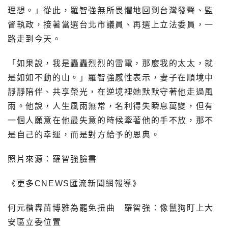
理想。」從此，羅智強無所畏懼地回到台灣發聲、監
督執政，接著當選台北市議員、再選上立法委員，一
路走到今天。
「如果說，我是轟轟烈烈的雷電，那麼我的太太，就
是如如不動的山。」羅智強感性表示，妻子在順境中
靜靜陪伴、共享榮光，在逆境裡她默默守著他走過風
雨。他說，人生風雨無常，名利得失瞬息萬變，但有
一個人願意在他最失意的時候牽著他的手不放，那不
是自己的幸運，而是對方給予的恩典。
照片來源：羅智強臉書
《更多CNEWS匯流新聞網報導》
何元楷轟苗博雅為罷免扭曲 羅智強：像鬣狗盯上大
安區立委位置