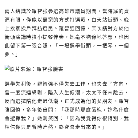
兩人結識於羅智強參選高雄市議員期間，當時羅的資
源有限，僅能以最窮的方式打選戰，白天站街頭、晚
上挨家挨戶拜訪選民。羅智強回憶，某次請對方於他
街頭演講時拉小提琴伴奏，她毫不猶豫地答應，也因
此留下第一張合照，「一場選舉街頭，一把琴，一個
夢。」
選舉失利後，羅智強不僅失去工作，也失去了方向，
曾一度流連網咖，陷入人生低潮，太太不僅未離去，
反而選擇陪他走過低潮，正式成為他的女朋友。羅智
強回憶，多年後曾問：「我那時那麼落魄，妳為什麼
會選擇我？」她則笑回：「因為我覺得你很特別，我
相信你只是暫時茫然，終究會走出來的。」