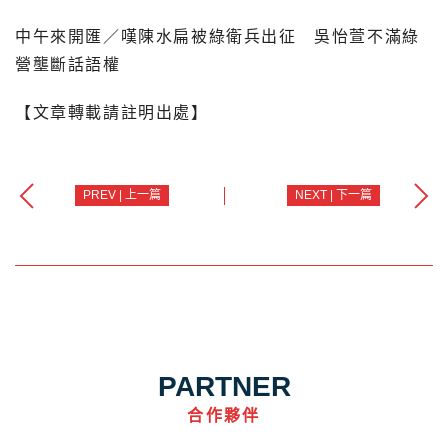
中午來開匯／嘆陳水扁被綠衛兵出征 吳怡萱不滿綠
營壟斷話語權
【文章轉載請註明出處】
PREV | 上一篇
NEXT | 下一篇
PARTNER
合作夥伴