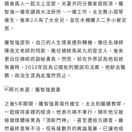
婚後兩人一起北上定居，夫妻共同分擔家庭經濟。羅
智強一邊攻讀政大法研所、一邊工作，太太教小提琴
維生，後來2人有了大女兒，並在木柵購入二手小屋定
居。
羅智強提到，自己的人生逐漸遇到轉機，擔任名律師
陳長文老師的特助、擔任總統馬英九的發言人，後來
更出任總統府副秘書長。然而，就在外界認為他前途
無量時，2013年因為公開批判關說司法案，他辭去職
務，政治生涯為此戛然而止。
之後5年期間，羅智強靠寫作維生，太太則繼續教琴，
一起撐持家裡的經濟。他表示禍不單行，隔年他又被
綠營媒體抹黑為「頂新門神」，甚至遭檢方調查，雖
然最終查無不法，但長達數月的輿論風暴，已讓他成