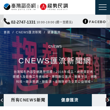
FACEBOO
02-2747-1331
10:00-19:00 (週一至週五)
首頁
CNEWS匯流新聞
健康匯流
CNEWS
CNEWS匯流新聞網
台灣知名內容型網路新媒體，2016年成立，由資深記者、
媒體人及影像工作者組成，專精數位匯流、醫藥生活、網路
科技、政治民調、新能源、金融財經及企業公益領域。
所有CNEWS新聞
健康匯流
國