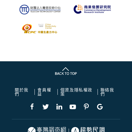
關於我
會員權
個資及隱私權政
聯絡我
們
益
策
們