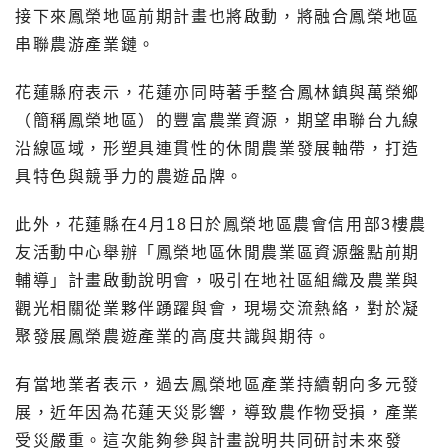
接下來鳳榮地區前期計畫也將啟動，將融合鳳榮地區
串聯農游產業鏈。
花蓮縣府表示，花蓮亦同時著手整合鳳林鎮與萬榮鄉
（簡稱鳳榮地區）的豐富農業資源，期望串聯台九線
沿線區域，形塑具連貫性的休閒農業發展軸帶，打造
具特色與競爭力的農遊品牌。
此外，花蓮縣在4月18日於鳳榮地區農會信用部3樓農
友活動中心舉辦「鳳榮地區休閒農業區資源盤點前期
輔導」計畫啟動說明會，吸引在地社區組織及農業與
觀光相關從業夥伴踴躍與會，現場交流熱絡，對於凝
聚發展鳳榮農遊產業的高度共識與期待。
有當地業者表示，過去鳳榮地區產業持續朝向多元發
展，近年因為花蓮天災影響，導致農作物受損，產業
受災嚴重。這次能夠參與計畫說明共同研討未來發