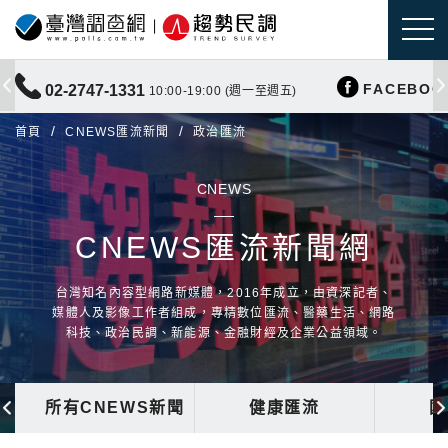
FACEBOO
02-2747-1331
10:00-19:00 (週一至週五)
首頁
CNEWS匯流新聞
政治匯流
CNEWS
CNEWS匯流新聞網
台灣知名內容型網路新媒體，2016年成立，由資深記者、
媒體人及影像工作者組成，專精數位匯流、醫藥生活、網路
科技、政治民調、新能源、金融財經及企業公益領域。
所有CNEWS新聞
健康匯流
國