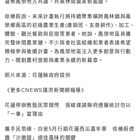
凝聚鳳榮地方共識，共築休閒農業新藍圖。
徐榛蔚說，未來計畫執行將持續聚集橫跨鳳林鎮與萬
榮鄉兩區的初級農業生產(產銷班、友善耕作)、加工、
體驗、觀光餐飲與民宿等業者。她說，鳳榮地區具備
完整休閒農業鏈，不少與會社區組織和業者表達希望
積極參與後續計畫，為鳳榮地區注入更多創意與行動
力，開創農村旅遊與產業永續的新篇章。
照片來源：花蓮縣政府提供
《更多CNEWS匯流新聞網報導》
花蓮停辦教甄民眾錯愕 張峻建請縣府通盤檢討勿以
「一事」當理由
攜手呂思緯、白安5月行銷花蓮西瓜嘉年華 徐榛蔚透
露「沙脆甜」絕佳風味的關鍵