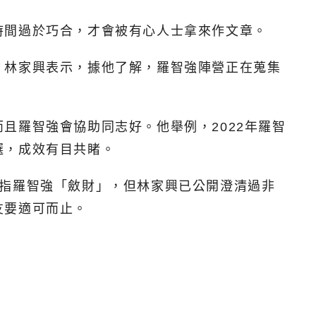
時間過於巧合，才會被有心人士拿來作文章。
，林家興表示，據他了解，羅智強陣營正在蒐集
且羅智強會協助同志好。他舉例，2022年羅智
選，成效有目共睹。
暗指羅智強「斂財」，但林家興已公開澄清過非
友要適可而止。