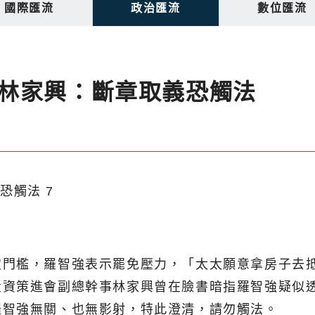
國際匯流
政治匯流
數位匯流
林家興：斷章取義恐觸法
門檻，羅智強表示罷免壓力，「太太願意拿房子去抵
資策進會副總幹事林家興曾在臉書暗指羅智強疑似透
羅智強無關、也無影射，特此澄清，請勿觸法。