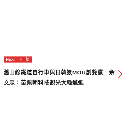
NEXT | 下一篇
舊山線鐵道自行車與日韓簽MOU創雙贏 余
文忠：苗栗朝科技觀光大縣邁進