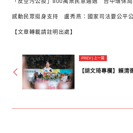
「反空污公投」800萬票民意通過 台中環保
感動民眾挺身支持 盧秀燕：國家司法要公平
【文章轉載請註明出處】
PREV | 上一篇
【胡文琦專欄】賴清