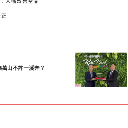
局：大幅改善空品
公正
德萬山不許一溪奔？