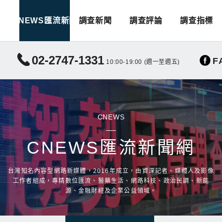
CNEWS匯流新聞
調查新聞
調查評論
調查指標
02-2747-1331
F
10:00-19:00 (週一至週五)
CNEWS
CNEWS匯流新聞網
台灣知名內容型網路新媒體，2016年成立，由資深記者、媒體人及影像
工作者組成，專精數位匯流、醫藥生活、網路科技、政治民調、新能
源、金融財經及企業公益領域。