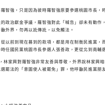
非羅智強，只是因為彼時羅智強原要參選桃園市長，
強的政治獻金爭議，羅智強對此「喊告」卻未有動作
呼籲外界，勿再以訛傳訛，以免觸法。
從以前到現在募到的款項，都是用在制衡民進黨，而
助時任國民黨桃園市長參選人張善政，更從北到南輔
充，林家興對羅智強非常友善與尊敬，外界說林家興
犯選罷法的「意圖使人被罷免」罪，他呼籲民進黨朋