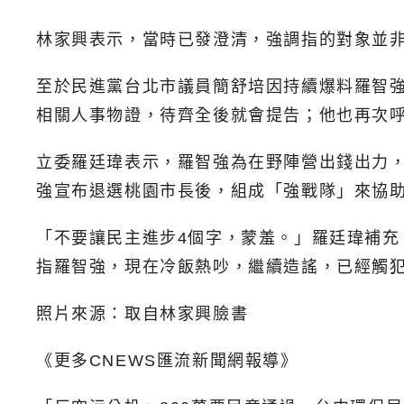
林家興表示，當時已發澄清，強調指的對象並
至於民進黨台北市議員簡舒培因持續爆料羅智
相關人事物證，待齊全後就會提告；他也再次
立委羅廷瑋表示，羅智強為在野陣營出錢出力，
強宣布退選桃園市長後，組成「強戰隊」來協
「不要讓民主進步4個字，蒙羞。」羅廷瑋補
指羅智強，現在冷飯熱吵，繼續造謠，已經觸
照片來源：取自林家興臉書
《更多CNEWS匯流新聞網報導》