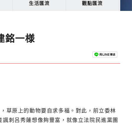
生活匯流
觀點匯流
建銘一様
時，草原上的動物要自求多福。對此，前立委林
並諷刺呂秀蓮想像夠豐富，就像立法院民進黨團