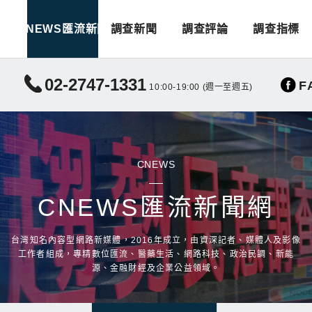
CNEWS匯流新聞
調查新聞
調查評論
調查指標
02-2747-1331
F
10:00-19:00 (週一至週五)
CNEWS
CNEWS匯流新聞網
台灣知名內容型網路新媒體，2016年成立，由資深記者、媒體人及影像
工作者組成，專精數位匯流、醫藥生活、網路科技、政治民調、新能
源、金融財經及企業公益領域。