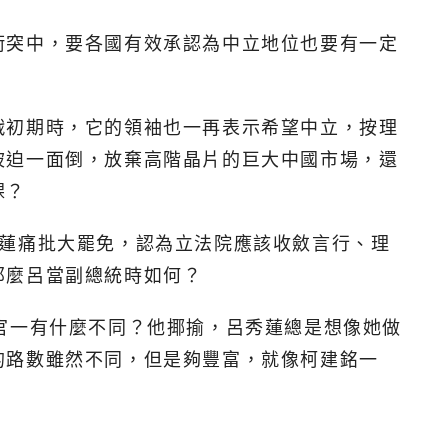
衝突中，要各國有效承認為中立地位也要有一定
戰初期時，它的領袖也一再表示希望中立，按理
被迫一面倒，放棄高階晶片的巨大中國市場，還
課？
秀蓮痛批大罷免，認為立法院應該收斂言行、理
那麼呂當副總統時如何？
官一有什麼不同？他揶揄，呂秀蓮總是想像她做
的路數雖然不同，但是夠豐富，就像柯建銘一