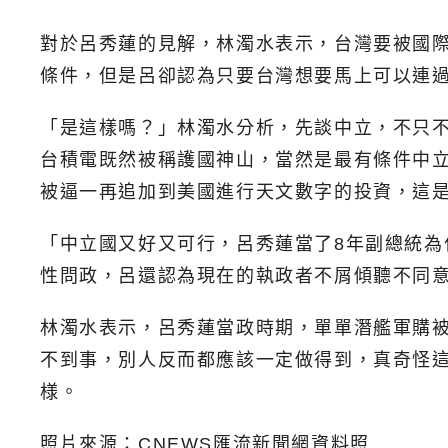
對於呂秀蓮的見解，林濁水表示，台灣要被國
條件，但是呂卻認為只要台灣想要馬上可以連
「是這樣嗎？」林濁水分析，先談中立，不只
台積電既然被稱護國神山，當然是最有條件中
被逼一再追加到美國進行天文數字的投資，這
「中立國又好又可行，呂秀蓮當了8年副總統
性問政，呂還認為現在的執政者不屑傾聽不同
林濁水表示，呂秀蓮當政時期，單單潛艦軍購被
不到事，別人反而都應該一定做得到，真奇怪
様。
照片來源：CNEWS匯流新聞網資料照