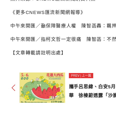
《更多CNEWS匯流新聞網報導》
中午來開匯／籲保障醫療人權 陳智菡轟：羈押
中午來開匯／指柯文哲一定很痛 陳智菡：不
【文章轉載請註明出處】
PREV | 上一篇
攜手呂思緯、白安5
華 徐榛蔚透露「沙