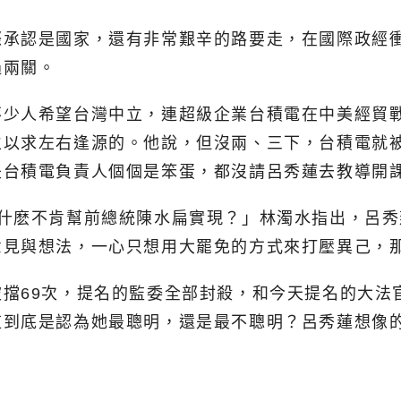
際承認是國家，還有非常艱辛的路要走，在國際政經
過兩關。
不少人希望台灣中立，連超級企業台積電在中美經貿
立以求左右逢源的。他說，但沒兩、三下，台積電就
是台積電負責人個個是笨蛋，都沒請呂秀蓮去教導開
為什麽不肯幫前總統陳水扁實現？」林濁水指出，呂
意見與想法，一心只想用大罷免的方式來打壓異己，
擋69次，提名的監委全部封殺，和今天提名的大法
這到底是認為她最聰明，還是最不聰明？呂秀蓮想像