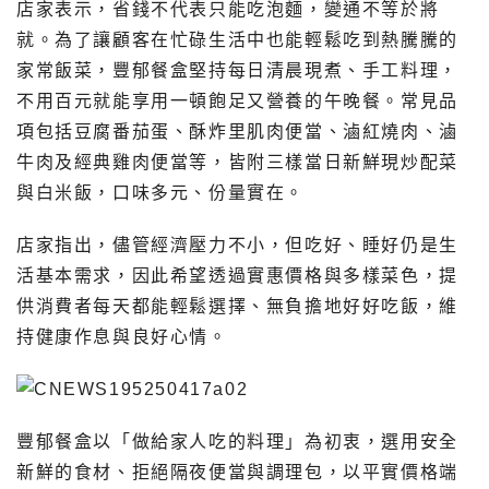
店家表示，省錢不代表只能吃泡麵，變通不等於將
就。為了讓顧客在忙碌生活中也能輕鬆吃到熱騰騰的
家常飯菜，豐郁餐盒堅持每日清晨現煮、手工料理，
不用百元就能享用一頓飽足又營養的午晚餐。常見品
項包括豆腐番茄蛋、酥炸里肌肉便當、滷紅燒肉、滷
牛肉及經典雞肉便當等，皆附三樣當日新鮮現炒配菜
與白米飯，口味多元、份量實在。
店家指出，儘管經濟壓力不小，但吃好、睡好仍是生
活基本需求，因此希望透過實惠價格與多樣菜色，提
供消費者每天都能輕鬆選擇、無負擔地好好吃飯，維
持健康作息與良好心情。
豐郁餐盒以「做給家人吃的料理」為初衷，選用安全
新鮮的食材、拒絕隔夜便當與調理包，以平實價格端