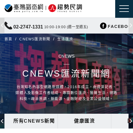
FACEBOO
02-2747-1331
10:00-19:00 (週一至週五)
首頁
CNEWS匯流新聞
生活匯流
CNEWS
CNEWS匯流新聞網
台灣知名內容型網路新媒體，2016年成立，由資深記者、
媒體人及影像工作者組成，專精數位匯流、醫藥生活、網路
科技、政治民調、新能源、金融財經及企業公益領域。
所有CNEWS新聞
健康匯流
國