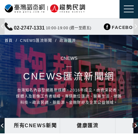
FACEBOO
02-2747-1331
10:00-19:00 (週一至週五)
首頁
CNEWS匯流新聞
政治匯流
CNEWS
CNEWS匯流新聞網
台灣知名內容型網路新媒體，2016年成立，由資深記者、
媒體人及影像工作者組成，專精數位匯流、醫藥生活、網路
科技、政治民調、新能源、金融財經及企業公益領域。
所有CNEWS新聞
健康匯流
國