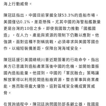
海上行動威脅。
陳冠廷指出，中國目前掌握全球53.3%的造船市場，
美國僅佔0.1%，差距懸殊，尤其中國的海警船艦數量
更是台灣的10倍之多，即使我國致力推動「國艦國
造」，在人力、產能與資源的限制下仍難以應對。他
強調，面對這種不對稱挑戰，必須尋求與美國等國合
作，以縮短裝備差距，保障台灣海域安全。
陳冠廷援引美國總統川普近期簽署的行政命令，指出
美方已意識到造船產業落後中國的危機，並開始重振
國內造船能量。他提到，中國的「軍民融合」策略讓
解放軍得以利用民間造船廠資源，整合軍事與商業產
能，進而取得龐大優勢，這對區域安全構成實質威
脅。
在質詢過程中，陳冠廷詢問國防部長顧立雄，我國是