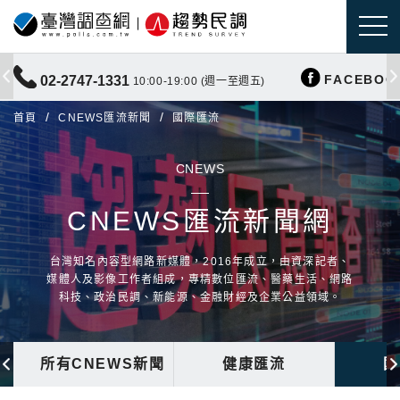
FACEBOO
02-2747-1331
10:00-19:00 (週一至週五)
首頁
CNEWS匯流新聞
國際匯流
CNEWS
CNEWS匯流新聞網
台灣知名內容型網路新媒體，2016年成立，由資深記者、
媒體人及影像工作者組成，專精數位匯流、醫藥生活、網路
科技、政治民調、新能源、金融財經及企業公益領域。
所有CNEWS新聞
健康匯流
國