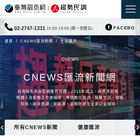
FACEBOO
02-2747-1331
10:00-19:00 (週一至週五)
首頁
CNEWS匯流新聞
生活匯流
CNEWS
CNEWS匯流新聞網
台灣知名內容型網路新媒體，2016年成立，由資深記者、
媒體人及影像工作者組成，專精數位匯流、醫藥生活、網路
科技、政治民調、新能源、金融財經及企業公益領域。
所有CNEWS新聞
健康匯流
國