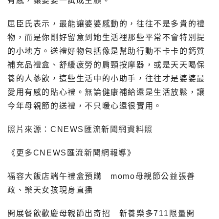
有感，讓婆婆一試成主顧。
屈臣氏表示，最能讓婆婆感動的，往往不是多貴的禮
物，而是你剛好留意到她生活裡那些平常不會特別提
的小地方。送禮好物包括像是幫助行動不卡卡的鈣質
補充品禮盒、舒緩疲勞的肩頸按摩器，或是天天喝保
養的人蔘飲，這些生活中的小助手，往往才是婆婆最
愛用有感的貼心禮。無論健康補給還是生活放鬆，讓
今年母親節的送禮，不只暖心還很實用。
照片來源：CNEWS匯流新聞網資料照
《更多CNEWS匯流新聞網報導》
福容大飯店端午禮盒預購 momo母親節公益張善
政、樂天女孩現身直播
開展餐飲歡慶母親節出奇招 新養樂多711限量開