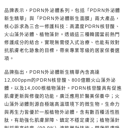
品牌表示，PDRN外泌體系列，包括「PDRN外泌體
新生精華」與「PDRN外泌體新生面膜」兩大產品，
核心訴求為三合一修護科技：高濃度PDRN核苷酸、
火山藻外泌體、植物藻針。透過這三種韓國當前熱門
修護成分的結合，實現無需侵入式治療、也能有效對
抗肌膚老化跡象的目標，帶來專業等級的居家保養選
項。
品牌指出，PDRN外泌體新生精華內含高達
12,000ppm的PDRN核苷酸、800億顆火山藻外泌
體，以及14,000根植物藻針。PDRN核苷酸具有促進
肌膚更新與修復的功能，廣泛應用於醫美保養中；火
山藻外泌體則源自極端高溫環境下的微生物，生命力
與再生力皆優於一般植物外泌體，含有數百種活性胜
肽，有助強化肌膚屏障、鎮定不穩定膚況；植物藻針