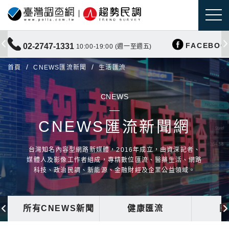
FACEBOO
02-2747-1331
10:00-19:00 (週一至週五)
首頁
CNEWS匯流新聞
生活匯流
CNEWS
CNEWS匯流新聞網
台灣知名內容型網路新媒體，2016年成立，由資深記者、
媒體人及影像工作者組成，專精數位匯流、醫藥生活、網路
科技、政治民調、新能源、金融財經及企業公益領域。
所有CNEWS新聞
健康匯流
國