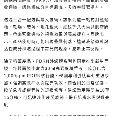
則採用高純度（99.9%）液態微針技術，開啟肌膚吸
收通道，讓修護成分直達肌底，吸收率顯著提升。
透過三合一配方與導入技術，該系列能一站式對應鬆
弛、乾燥、暗沉、毛孔粗大、細紋等八大常見肌膚問
題，帶來緊緻透亮的視覺效果與觸感提升。品牌表
示，產品使用時可能出現些微刺感，這是液態微針與
活性成分滲透過程中常見的現象，屬於正常反應。
除了精華產品，PDRN外泌體系列也同步推出新生面
膜，每片面膜中富含30ml高濃度精華液，成分包含
1,000ppm PDRN核苷酸、韓國專利胜肽與七重玻尿
酸，強調高效補水與提亮功效，適合用於日常保養、
妝前急救或療程後的舒緩修護。建議敷用時間為10至
15分鐘，可迅速淡化疲勞痕跡，提升肌膚水潤與透亮
度。