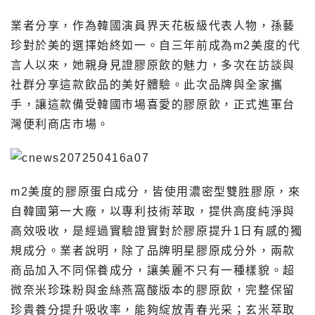
業者分享，作為韓國演員界天花板級代表人物，孫藝
珍對於美的選擇始終如一。自三年前成為m2美度的代
言人以來，她親身見證膠原飲的魅力，多次在訪談與
社群分享這款飲品的美好體驗。此次品牌與全家攜
手，讓這款備受韓國市場喜愛的膠原飲，正式進軍台
灣便利商店市場。
m2美度的膠原蛋白成分，皆使用濃密型雙胜膠原，來
自韓國第一大廠，以專利技術萃取，提供高度純淨與
高效吸收，是經過實驗證實對於膠原提升1日有感的獨
規成分。業者說明，除了品牌明星膠原成分外，兩款
商品加入不同保養成分，讓美麗不只有一種樣貌。超
微奈米珍珠粉與金絲燕窩酸版本的膠原飲，完整保留
珍貴養分提升吸收率，能夠綻放青春光采；玄米萃取