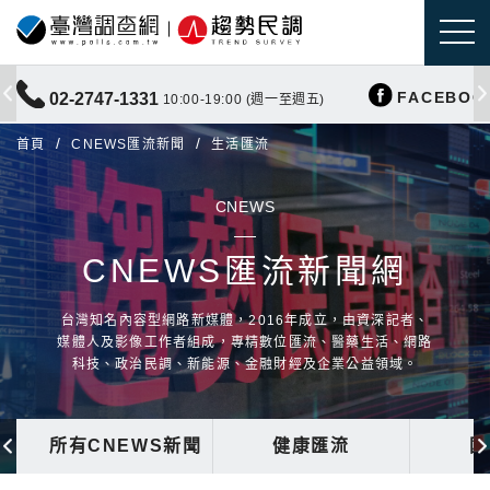
FACEBOO
02-2747-1331
10:00-19:00 (週一至週五)
首頁
CNEWS匯流新聞
生活匯流
CNEWS
CNEWS匯流新聞網
台灣知名內容型網路新媒體，2016年成立，由資深記者、
媒體人及影像工作者組成，專精數位匯流、醫藥生活、網路
科技、政治民調、新能源、金融財經及企業公益領域。
所有CNEWS新聞
健康匯流
國