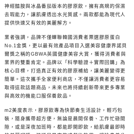
神經醯胺與冰晶番茄版本的膠原飲，擁有高規的保濕
去瑕能力，讓肌膚透出水光質感。兩款都能為現代人
提供快速又有效的美麗解方。
業者強調，品牌不僅蟬聯韓國消費者票選膠原蛋白
No.1金獎，更以最有效產品項目入選美容健康界諾貝
爾獎之稱的GBWA英國健康美容大賞，獲得消費者與
業界的雙重肯定。品牌以「科學驗證＋實際回購」為
核心目標，打造真正有效的膠原補給，讓美麗變得更
簡單。這次攜手全家便利商店，不僅讓消費者更容易
取得這款話題商品，未來也將持續創新帶來更多專業
與高效的機能口服保養飲品。
m2美度表示，膠原飲專為快節奏生活設計，輕巧包
裝，隨身攜帶超方便，無論是晨間保養、工作忙碌間
隙，或是深夜加班時，都能即開即飲，給肌膚最即時