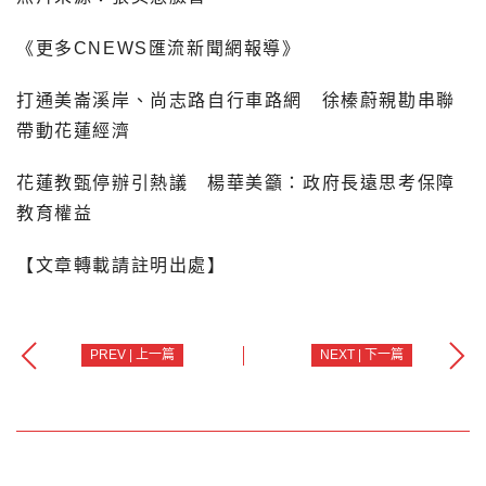
《更多CNEWS匯流新聞網報導》
打通美崙溪岸、尚志路自行車路網 徐榛蔚親勘串聯
帶動花蓮經濟
花蓮教甄停辦引熱議 楊華美籲：政府長遠思考保障
教育權益
【文章轉載請註明出處】
PREV | 上一篇
NEXT | 下一篇