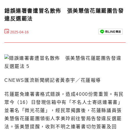
錯誤連署書遭冒名散佈 張美慧偕花蓮罷團告發
違反選罷法
2025-04-16
CNEWS匯流新聞網記者黃泰宇／花蓮報導
花蓮罷免連署書格式錯誤，造成4000份需重簽。有民
眾今（16）日發現信箱中有「不名人士寄送連署書」
並署名「微光花蓮」，經民眾揭露後，花蓮縣議員張
美慧偕花蓮罷團領銜人李美玲前往警局告發違反選罷
法。張美慧提醒，收到不明之連署書切勿簽署及回