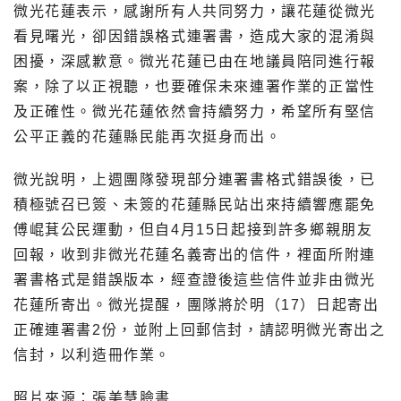
微光花蓮表示，感謝所有人共同努力，讓花蓮從微光
看見曙光，卻因錯誤格式連署書，造成大家的混淆與
困擾，深感歉意。微光花蓮已由在地議員陪同進行報
案，除了以正視聽，也要確保未來連署作業的正當性
及正確性。微光花蓮依然會持續努力，希望所有堅信
公平正義的花蓮縣民能再次挺身而出。
微光說明，上週團隊發現部分連署書格式錯誤後，已
積極號召已簽、未簽的花蓮縣民站出來持續響應罷免
傅崐萁公民運動，但自4月15日起接到許多鄉親朋友
回報，收到非微光花蓮名義寄出的信件，裡面所附連
署書格式是錯誤版本，經查證後這些信件並非由微光
花蓮所寄出。微光提醒，團隊將於明（17）日起寄出
正確連署書2份，並附上回郵信封，請認明微光寄出之
信封，以利造冊作業。
照片來源：張美慧臉書