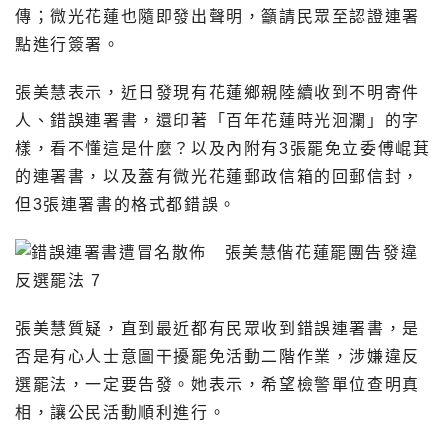
傳；微光花蓮也隨即發出聲明，籲請民眾至認證連署
點進行簽署。
張美慧表示，近日發現有花蓮鄉親陸續收到不明寄件
人、錯誤連署書，還印著「百年花蓮時光洄瀾」的字
樣，看不懂這是什麼？以及內附有3張罷免立委傅崐萁
的連署書，以及蓋有微光花蓮郵政信箱的回郵信封，
但3張連署書的格式都錯誤。
張美慧質疑，直到最近都有民眾收到錯誤連署書，是
否是有心人士意圖干擾罷免活動二階作業，涉嫌違反
選罷法，一定要告發。她表示，希望檢警單位查明真
相，讓公民活動順利進行。