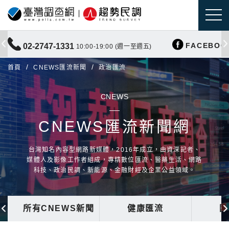
FACEBOO
02-2747-1331
10:00-19:00 (週一至週五)
首頁
CNEWS匯流新聞
政治匯流
CNEWS
CNEWS匯流新聞網
台灣知名內容型網路新媒體，2016年成立，由資深記者、
媒體人及影像工作者組成，專精數位匯流、醫藥生活、網路
科技、政治民調、新能源、金融財經及企業公益領域。
所有CNEWS新聞
健康匯流
國