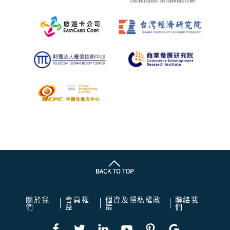
關於我
會員權
個資及隱私權政
聯絡我
們
益
策
們