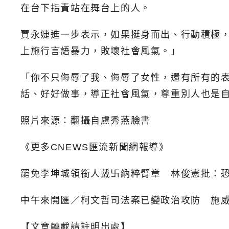
在台下指責站在舞台上的人。
賈永婕進一步表示，如果挺身而出、行動積極
上施行言語暴力，敗壞社會風氣。」
「你不只侮辱了我、侮辱了女性，還有所有的
話、好好做事，導正社會風氣，尊重別人也是
照片來源：翻攝自盧秀燕臉書
《更多CNEWS匯流新聞網報導》
罷免李坤城領銜人戴卐納粹臂章 林俊憲批：
中午來開匯／柯文哲司法案已變政治攻防 施
【文章轉載請註明出處】