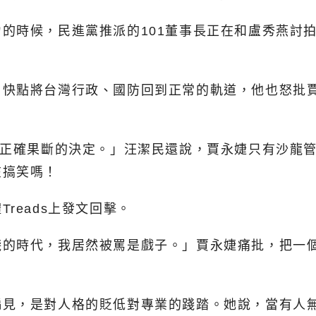
的時候，民進黨推派的101董事長正在和盧秀燕討
，快點將台灣行政、國防回到正常的軌道，他也怒批
是正確果斷的決定。」汪潔民還說，賈永婕只有沙龍
在搞笑嗎！
reads上發文回擊。
賤的時代，我居然被罵是戲子。」賈永婕痛批，把一
偏見，是對人格的貶低對專業的踐踏。她說，當有人