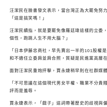
汪潔民在臉書發文表示，當台灣正為大罷免努力
「這是搞笑嗎！」
汪潔民續指，就是要罷免像羅廷瑋這樣的立委
個性，跑跳人生不用大腦？」
「日本伊藤忠商社，早先賣出一半的101股權
和不適任立委肩並肩合照，質疑是民進黨高層
面對汪潔民重炮抨擊，賈永婕稍早則在社群媒體T
「不可思議在這個現代男女平權、職業不分貴
評而是羞辱。
賈永婕表示，「戲子」這詞帶著歷史的歧視與