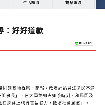
生活匯流
觀點匯流
辱：好好道歉
亦陪同到基地視察、簡報。政治評論員汪潔民不滿
子董事長」，在大罷免如火如荼時刻，和民團及
此在網路上施行言語暴力，敗壞社會風氣」。