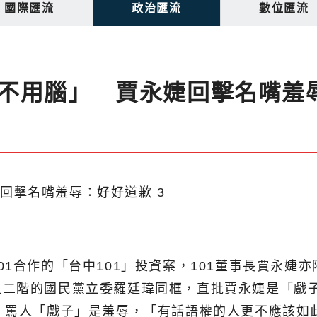
國際匯流
政治匯流
數位匯流
不用腦」 賈永婕回擊名嘴羞
1合作的「台中101」投資案，101董事長賈永婕
入二階的國民黨立委羅廷瑋同框，直批賈永婕是「戲
，罵人「戲子」是羞辱，「有話語權的人更不應該如