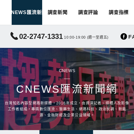
CNEWS匯流新聞
調查新聞
調查評論
調查指標
02-2747-1331
F
10:00-19:00 (週一至週五)
CNEWS
CNEWS匯流新聞網
台灣知名內容型網路新媒體，2016年成立，由資深記者、媒體人及影像
工作者組成，專精數位匯流、醫藥生活、網路科技、政治民調、新能
源、金融財經及企業公益領域。