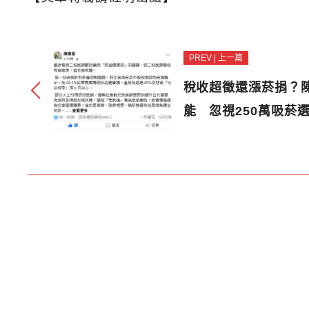
PREV | 上一篇
稅收超徵還漲菸捐？
能 忽視250萬吸菸