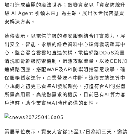
場打造成華麗的魔法世界；數聯資安以「資安防線升
級 AI Agent 引領未來」為主軸，展出次世代智慧資
安解決方案。
遠傳表示，以電信等級的資安服務結合IT實戰力，展
出安全、智能、永續的綠色資料中心遠傳雲端運算中
心，整合混合雲雲地直連架構，電信網路DDoS流量
清洗和骨幹級防禦機制，過濾攻擊流量，以及CDN加
速網路回應，搭配WAF及API防禦阻擋惡意攻擊，確
保服務穩定運行，企業營運不中斷。遠傳雲端運算中
心規劃之初更已看準AI發展趨勢，打造符合AI伺服器
所需高用電、高散熱需求的機房，目前已有AI算力客
戶進駐，助企業實現AI時代必備的韌性。
策展單位表示，資安大會從15至17日為期三天，邀請