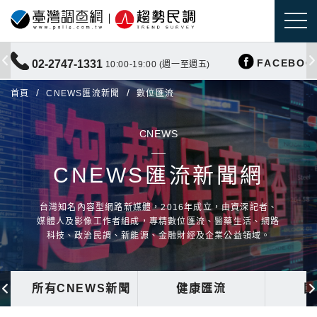
FACEBOO
02-2747-1331
10:00-19:00 (週一至週五)
首頁
CNEWS匯流新聞
數位匯流
CNEWS
CNEWS匯流新聞網
台灣知名內容型網路新媒體，2016年成立，由資深記者、
媒體人及影像工作者組成，專精數位匯流、醫藥生活、網路
科技、政治民調、新能源、金融財經及企業公益領域。
所有CNEWS新聞
健康匯流
國