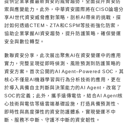
提供企業掌握最新資安的威脅趨勢，全面提升資安防
禦與應變能力。此外，中華資安國際將在CISO論壇分
享AI世代資安威脅應對策略，剖析AI帶來的挑戰，探
討如何透過CTEM、ZTA和CSPM等技術強化防禦，
協助企業掌握AI資安趨勢，提升防護策略，確保營運
安全與數位轉型。
數聯資安分享，此次展出聚焦AI在資安營運中的應用
實力，完整呈現從即時偵測、風險預測到防護策略的
資安方案。首次公開的AI Agent–Powered SOC，其
核心不僅是AI機器學習與行為分析技術的應用，更在
於導入具備自主判斷與決策能力的AI Agent，改寫了
SOC的定義；此外，攜手遠傳電信，結合AI Agent核
心技術與電信等級雲端基礎設施，打造具備預測性、
即時性與高度彈性的資安防護體系，實現營運不中
斷、服務不中斷、守護不中斷的資安韌性。