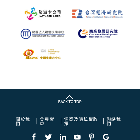
關於我
會員權
個資及隱私權政
聯絡我
們
益
策
們