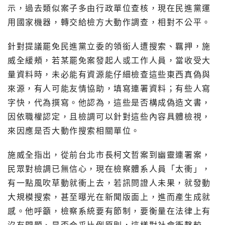
示，過去類似案子多由行政單位查核，現在民進黨運
用國家機器，轉交給檢方大動作調查，相對不公平。
針對提議罷免民進黨立委的領銜人遭搜索、羈押，施
威全緩頰，若某罷免案發起人或工作人員，當收受大
量資料時，未必能有資源能仔細檢查這些東西真偽與
來源，有人可能友情協助，填寫連署資料；有些人寫
字快，代為撰寫。他認為，這些是否構成偽造文書，
因依職權認定，且檢調可以針對這些內容具體檢視，
來因應是否大動作搜索相關單位。
施威全指出，從前台北市長柯文哲案到幽靈連署案，
民眾對檢調已無信心，現在檢察體系人員「太衝」，
有一點風吹草動就衝上去，若訊問證人未果，就發動
大規模搜索，甚至曝光在新聞版面上，進而產生成就
感。他呼籲，檢察系統要有節制，要衡量在法律上有