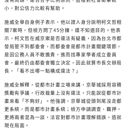
沒有問題、是否合乎比例原則，這樣對社會衝擊較
小，對公信力比較有幫助。
施威全舉自身例子表示，他以證人身分說明柯文哲相
關7案時，但檢方問了45分鐘，還不知道目的。他表
示，柯文哲在威京案是否違法有疑義，因為台北市都
發局管不到都委會，而都委會是都市計畫關鍵環節，
是因公務人員不敢擔責，進而找專家學者成立委員
會，最終仍由都委會獨立決定，因此就算市長交辦局
長，「看不出哪一點構成違法？」
施威全解釋，從都市計畫立場來講，京華城採用容積
獎勵有爭議，行政裁量上沒有違法，只能說從都市計
畫來看「不夠好」。他強調，京華城從頭到尾沒走都
更系統，而是都市計畫系統；檢方申請調查、羈押，
更將兩者混為一談，法官對都市計畫理解錯誤，造就
現在局面。