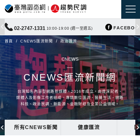
FACEBOO
02-2747-1331
10:00-19:00 (週一至週五)
首頁
CNEWS匯流新聞
政治匯流
CNEWS
CNEWS匯流新聞網
台灣知名內容型網路新媒體，2016年成立，由資深記者、
媒體人及影像工作者組成，專精數位匯流、醫藥生活、網路
科技、政治民調、新能源、金融財經及企業公益領域。
所有CNEWS新聞
健康匯流
國