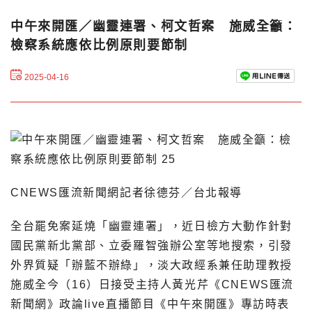
中午來開匯／幽靈連署、柯文哲案 施威全籲：
檢察系統應依比例原則要節制
2025-04-16
CNEWS匯流新聞網記者徐德芬／台北報導
全台罷免案延燒「幽靈連署」，近日檢方大動作針對
國民黨新北黨部、立委羅智強辦公室等地搜索，引發
外界質疑「辦藍不辦綠」，淡大政經系兼任助理教授
施威全今（16）日接受主持人黃光芹《CNEWS匯流
新聞網》政論live直播節目《中午來開匯》專訪時表