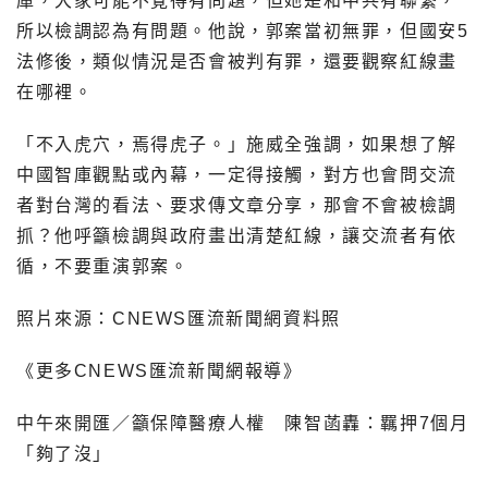
庫，大家可能不覺得有問題，但她是和中共有聯繫，
所以檢調認為有問題。他說，郭案當初無罪，但國安5
法修後，類似情況是否會被判有罪，還要觀察紅線畫
在哪裡。
「不入虎穴，焉得虎子。」施威全強調，如果想了解
中國智庫觀點或內幕，一定得接觸，對方也會問交流
者對台灣的看法、要求傳文章分享，那會不會被檢調
抓？他呼籲檢調與政府畫出清楚紅線，讓交流者有依
循，不要重演郭案。
照片來源：CNEWS匯流新聞網資料照
《更多CNEWS匯流新聞網報導》
中午來開匯／籲保障醫療人權 陳智菡轟：羈押7個月
「夠了沒」