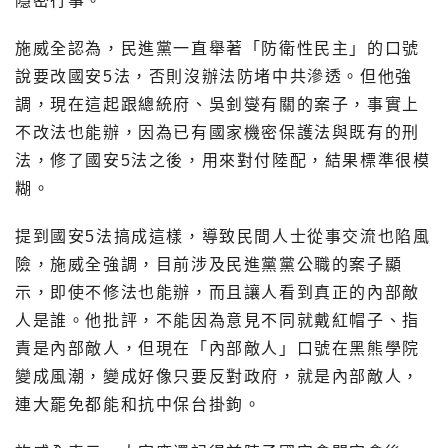
隱密行事。
施威全認為，民進黨一直舉著「防衛性民主」的口號
說要改國安5法，否則沒辦法防堵中共滲透。但他強
調，現在這起跟總統府、吳釗燮有關的案子，事實上
不改法也能辦，因為已有國家機密保護法與既有的刑
法，修了國安5法之後，用來對付陸配，結果標準很模
糊。
提到國安5法搞成這樣，導致民間人士從事交流也陷風
險，施威全強調，目前涉及民進黨黨公職的案子顯
示，即使不修法也能辦，而且讓人看到真正的內部敵
人是誰。他批評，不能因為意見不同就戴紅帽子、指
責是內部敵人，但現在「內部敵人」口號在黑熊學院
變成風潮，變成好像只要反對政府，就是內部敵人，
連大罷免都能和抗中保台掛鉤。