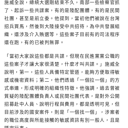
施威全說，總統大選剛結束不久，南部一些檢察官抓
了、起訴一些共諜案，有的是陸配團體，有的是民間
社團，甚至是前立委。他提到，當初他們被說在台灣
招兵買馬，然後到大陸接受中共招待，為中共發展組
織，還涉及介入賄選等，這些案子目前有的司法程序
還在跑，有的已被判無罪。
「當初大家說這些都是共諜，但現在民進黨黨公職的
這些案子才讓大家很清楚，什麼才叫共諜。」施威全
說明，第一，這些人具備特定管道，能夠方便取得敏
感或機密資料；第二，他們透過「一個拉一個」的方
式串連，形成明確的組織性特徵。他強調，過去曾被
質疑的陸配團體負責人或民間社團代表，是對外公開
招募赴中人員、說明行程與費用，都是透明可見，但
目前涉及的國安案件，則是「一個找一個」，涉案者
的職位高度與所能接觸的敏感資訊有別一般人，且是