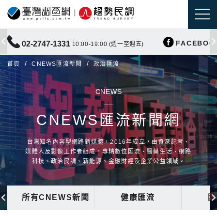
FACEBOO
02-2747-1331
10:00-19:00 (週一至週五)
首頁
CNEWS匯流新聞
政治匯流
CNEWS
CNEWS匯流新聞網
台灣知名內容型網路新媒體，2016年成立，由資深記者、
媒體人及影像工作者組成，專精數位匯流、醫藥生活、網路
科技、政治民調、新能源、金融財經及企業公益領域。
所有CNEWS新聞
健康匯流
國