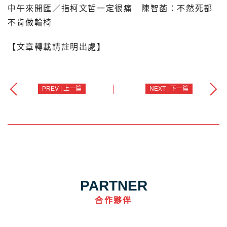
中午來開匯／指柯文哲一定很痛 陳智菡：不然死都
不肯做輪椅
【文章轉載請註明出處】
PREV | 上一篇
NEXT | 下一篇
PARTNER
合作夥伴