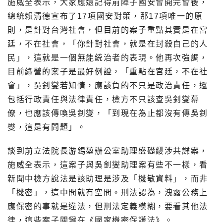
施威全表示，大家應還記得前陣子國安會開完會後，
總統賴清德宣布了17項國安對策，那17項唯一的原
則，是針對台灣社會，但目前的案子重點其實是在宮
廷，不在社會，「你針對社會，就是在封殺自己的人
民」，這就是一個無能統治者的表現。他再次強調，
目前綠營的案子是最好例證，「重點在宮廷，不在社
會」，吳釗燮若知情，應該負的不只是政治責任，還
包括行政責任與法律責任，檢方不只該查吳釗燮幕
僚，也應該傳喚吳釗燮，「到現在為止都沒有傳吳釗
燮，這是有問題」。
談到前立法院長游錫堃辦公室助理盛礎纓涉共諜案，
施威全表示，這案子與吳釗燮助理案有些不一樣，看
新聞中檢方說法是該助理是涉及「機敏資料」，而非
「機密」，這中間就有空間。刑法認為，洩露公務上
應保密的事就是違法，但刑法定義模糊，要看其他法
律，這些案子關鍵在《國家機密保護法》。