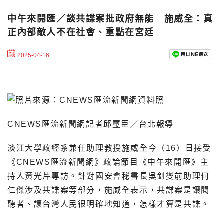
中午來開匯／談共諜案批政府無能 施威全：真
正內部敵人不在社會、重點在宮廷
2025-04-16
CNEWS匯流新聞網記者邱璽臣／台北報導
淡江大學政經系兼任助理教授施威全今（16）日接受
《CNEWS匯流新聞網》政論節目《中午來開匯》主
持人黃光芹專訪。針對國安會秘書長吳釗燮前助理何
仁傑涉及共諜案等部分，施威全表示，共諜案是讓閱
聽者、讓台灣人民很明確地知道，怎樣才算是共諜。