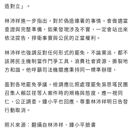
造對立」。
林沛祥進一步指出，對於偽造連署的事情，會做適當
查證與完整準備，如果發現涉及不實，一定會站出來
依法提告，捍衛事實與公民的正當權利。
林沛祥也強調反對任何形式的罷免，不論黨派，都不
該將民主機制當作鬥爭工具，浪費社會資源、撕裂地
方和諧。他呼籲司法機關應秉持同一標準辦理，
面對各地罷免爭議，檢調應比照處理罷免吳思瑤民團
召集人賴苡荏等人案件時的規格與態度，應一視同
仁、公正調查。鍾小平也回應，尊重林沛祥明日告發
行動取消。
照片來源：翻攝自林沛祥、鍾小平臉書