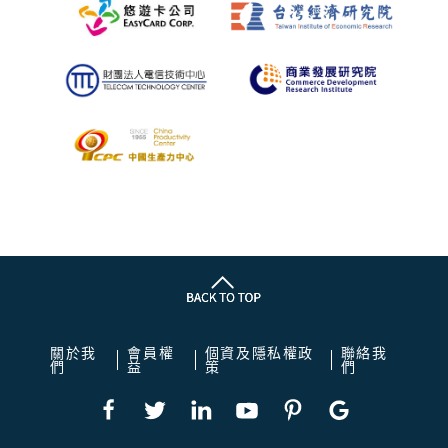
關於我
會員權
個資及隱私權政
聯絡我
們
益
策
們