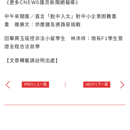
《更多CNEWS匯流新聞網報導》
中午來開匯／直言「脫中入北」對中小企業困難重
重 連勝文：供應鏈及通路是挑戰
回擊周玉寇控非法小留學生 林沛祥：領有F1學生簽
證全程合法就學
【文章轉載請註明出處】
PREV | 上一篇
NEXT | 下一篇