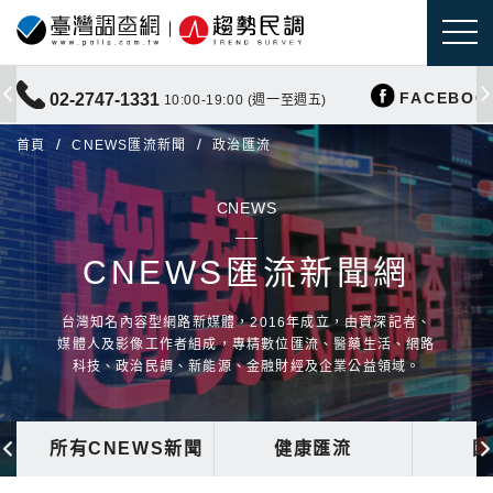
FACEBOO
02-2747-1331
10:00-19:00 (週一至週五)
首頁
CNEWS匯流新聞
政治匯流
CNEWS
CNEWS匯流新聞網
台灣知名內容型網路新媒體，2016年成立，由資深記者、
媒體人及影像工作者組成，專精數位匯流、醫藥生活、網路
科技、政治民調、新能源、金融財經及企業公益領域。
所有CNEWS新聞
健康匯流
國