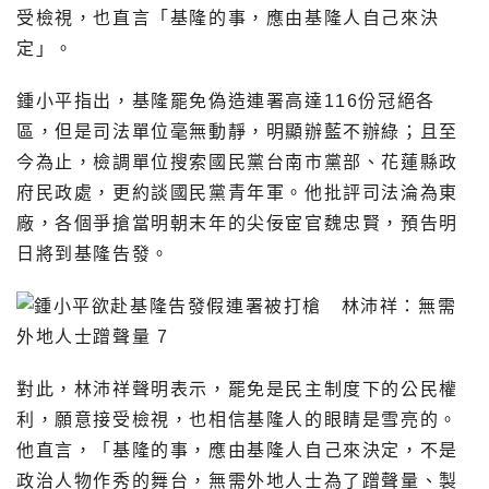
受檢視，也直言「基隆的事，應由基隆人自己來決
定」。
鍾小平指出，基隆罷免偽造連署高達116份冠絕各
區，但是司法單位毫無動靜，明顯辦藍不辦綠；且至
今為止，檢調單位搜索國民黨台南市黨部、花蓮縣政
府民政處，更約談國民黨青年軍。他批評司法淪為東
廠，各個爭搶當明朝末年的尖佞宦官魏忠賢，預告明
日將到基隆告發。
對此，林沛祥聲明表示，罷免是民主制度下的公民權
利，願意接受檢視，也相信基隆人的眼睛是雪亮的。
他直言，「基隆的事，應由基隆人自己來決定，不是
政治人物作秀的舞台，無需外地人士為了蹭聲量、製