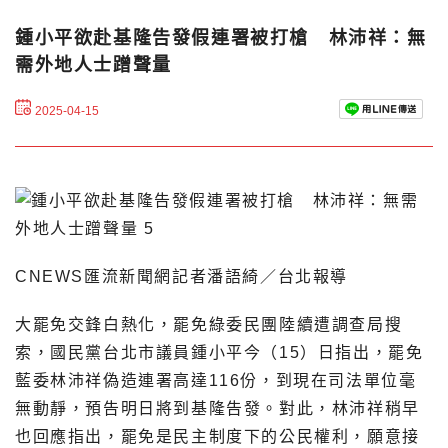
鍾小平欲赴基隆告發假連署被打槍 林沛祥：無
需外地人士蹭聲量
2025-04-15
CNEWS匯流新聞網記者潘語綺／台北報導
大罷免交鋒白熱化，罷免綠委民團陸續遭調查局搜
索，國民黨台北市議員鍾小平今（15）日指出，罷免
藍委林沛祥偽造連署高達116份，到現在司法單位毫
無動靜，預告明日將到基隆告發。對此，林沛祥稍早
也回應指出，罷免是民主制度下的公民權利，願意接