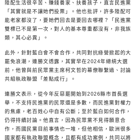
陸配生活很辛苦、賺錢養家、扶養孩子，直言民進黨
「其實就是不讓她們投票」。他也批評，許多陸配可
能老家都沒了，要她們回去是要回去哪裡？「民進黨
雙標已不是第一次，對人的基本尊重都沒有，非我族
類，其心必異」。
此外，針對藍白會不會合作，共同對抗綠營掀起的大
罷免浪潮，連勝文透露，其實早在2024年總統大選
前，他曾與前民眾黨主席柯文哲的幕僚聯繫過、討論
共組執政聯盟「差點成行」。
連勝文表示，從今年反惡罷開始到2026縣市首長選
舉，不支持民進黨的民眾還是多數，而民進黨對權力
的焦慮，老百姓心中自有公斷；至於藍白如何合作，
仍得持續討論。他直言，因為民眾黨不見得願意合
作，而國民黨目前事情也一堆，但他相信，歐洲很多
國家都有執政聯盟概念，且都有成功案例，共同以將