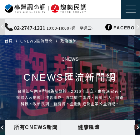
FACEBOO
02-2747-1331
10:00-19:00 (週一至週五)
首頁
CNEWS匯流新聞
政治匯流
CNEWS
CNEWS匯流新聞網
台灣知名內容型網路新媒體，2016年成立，由資深記者、
媒體人及影像工作者組成，專精數位匯流、醫藥生活、網路
科技、政治民調、新能源、金融財經及企業公益領域。
所有CNEWS新聞
健康匯流
國