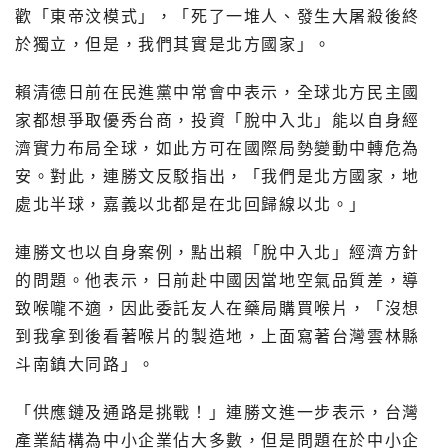
歡「東帝汶模式」，「死了一堆人、發生大屠殺後終
於獨立，但是，我們其實是北方國家」。
賴清德日前在民進黨中常會中表示，全球北方民主國
家都想爭取優秀台商，投資「脫中入北」能以自身經
濟實力布局全球，如此方可在國際局勢變動中轉危為
安。對此，連勝文反駁指出，「我們是北方國家，地
處北半球，嘉義以北都是在北回歸線以北。」
連勝文也以自身案例，點出賴「脫中入北」經濟方針
的問題。他表示，日前赴中國因當地空氣品質差，導
致喉嚨不適，因此委託友人在藥局購買喉片，「沒想
到我拿到後看著喉片的製造地，上面寫著台灣雲林縣
斗南鎮大同路」。
「供應鏈及通路是挑戰！」連勝文進一步表示，台灣
產業結構為中小企業佔大多數，但是問題在於中小企