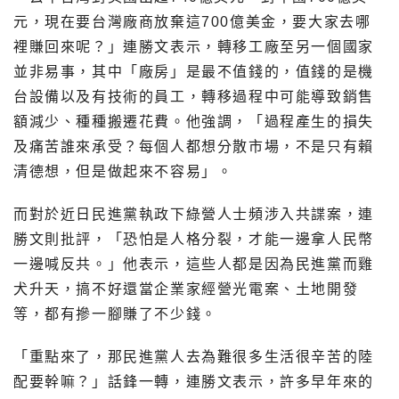
元，現在要台灣廠商放棄這700億美金，要大家去哪
裡賺回來呢？」連勝文表示，轉移工廠至另一個國家
並非易事，其中「廠房」是最不值錢的，值錢的是機
台設備以及有技術的員工，轉移過程中可能導致銷售
額減少、種種搬遷花費。他強調，「過程產生的損失
及痛苦誰來承受？每個人都想分散市場，不是只有賴
清德想，但是做起來不容易」。
而對於近日民進黨執政下綠營人士頻涉入共諜案，連
勝文則批評，「恐怕是人格分裂，才能一邊拿人民幣
一邊喊反共。」他表示，這些人都是因為民進黨而雞
犬升天，搞不好還當企業家經營光電案、土地開發
等，都有摻一腳賺了不少錢。
「重點來了，那民進黨人去為難很多生活很辛苦的陸
配要幹嘛？」話鋒一轉，連勝文表示，許多早年來的