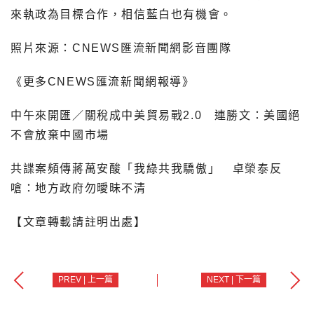
來執政為目標合作，相信藍白也有機會。
照片來源：CNEWS匯流新聞網影音團隊
《更多CNEWS匯流新聞網報導》
中午來開匯／關稅成中美貿易戰2.0 連勝文：美國絕
不會放棄中國市場
共諜案頻傳蔣萬安酸「我綠共我驕傲」 卓榮泰反
嗆：地方政府勿曖昧不清
【文章轉載請註明出處】
PREV | 上一篇
NEXT | 下一篇