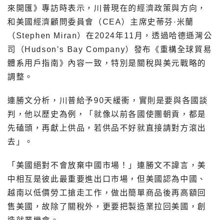
來開匯》專訪時表示，川普現在的經濟政策與方向，
和美國經濟顧問委員會（CEA）主席史蒂芬·米蘭
（Stephen Miran）在2024年11月，透過哈德遜灣公
司（Hudson’s Bay Company）發布《重構全球貿易
體系用戶指南》內容一致，特別是關稅與美元戰略的
調整。
連勝文分析，川普給予90天緩衝，實則是要與各國談
判，他以歷史為例，「就像以前各國使團朝貢，都是
先磕頭，再獻上供品，若供品不好就直接請對方滾出
去」。
「美國絕對不會放棄中國市場！」連勝文不諱言，美
中相互是彼此最重要進出口市場，但美國認為中國、
越南以低價勞工搶走工作，做出簡單商品後再高額回
售美國，故除了關稅外，更要把製造業拉回美國，創