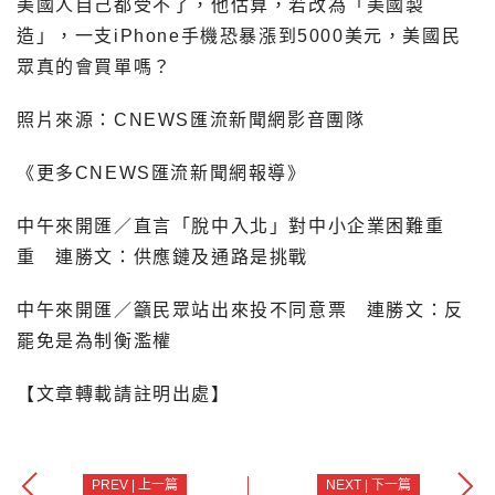
美國人自己都受不了，他估算，若改為「美國製
造」，一支iPhone手機恐暴漲到5000美元，美國民
眾真的會買單嗎？
照片來源：CNEWS匯流新聞網影音團隊
《更多CNEWS匯流新聞網報導》
中午來開匯／直言「脫中入北」對中小企業困難重
重 連勝文：供應鏈及通路是挑戰
中午來開匯／籲民眾站出來投不同意票 連勝文：反
罷免是為制衡濫權
【文章轉載請註明出處】
PREV | 上一篇
NEXT | 下一篇