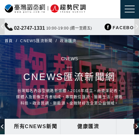
FACEBOO
02-2747-1331
10:00-19:00 (週一至週五)
首頁
CNEWS匯流新聞
政治匯流
CNEWS
CNEWS匯流新聞網
台灣知名內容型網路新媒體，2016年成立，由資深記者、
媒體人及影像工作者組成，專精數位匯流、醫藥生活、網路
科技、政治民調、新能源、金融財經及企業公益領域。
所有CNEWS新聞
健康匯流
國