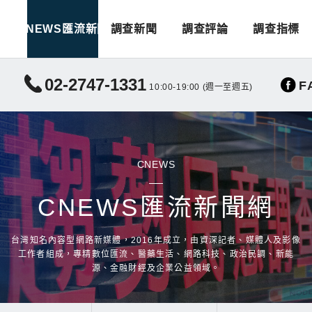
CNEWS匯流新聞
調查新聞
調查評論
調查指標
02-2747-1331
F
10:00-19:00 (週一至週五)
CNEWS
CNEWS匯流新聞網
台灣知名內容型網路新媒體，2016年成立，由資深記者、媒體人及影像
工作者組成，專精數位匯流、醫藥生活、網路科技、政治民調、新能
源、金融財經及企業公益領域。