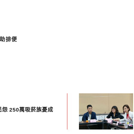
動助排便
怨 250萬吸菸族憂成