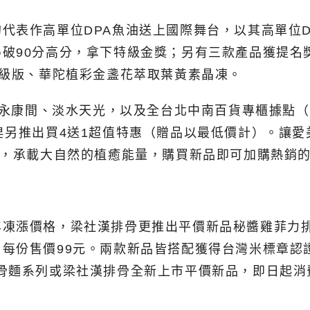
代表作高單位DPA魚油送上國際舞台，以其高單位D
破90分高分，拿下特級金獎；另有三款產品獲提名
升級版、華陀植彩金盞花萃取葉黃素晶凍。
台北永康間、淡水天光，以及全台北中南百貨專櫃據點（
皂另推出買4送1超值特惠（贈品以最低價計）。讓愛
列，承載大自然的植癒能量，購買新品即可加購熱銷
漲價格，梁社漢排骨更推出平價新品秘醬雞菲力排(飯
每份售價99元。兩款新品皆搭配獲得台灣米標章認
排骨麵系列或梁社漢排骨全新上市平價新品，即日起消