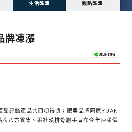
生活匯流
觀點匯流
品牌凍漲
派出接受評鑑產品共四項得獎；肥皂品牌阿原YUAN
雙品牌八方雲集、梁社漢排骨聯手宣布今年凍漲價