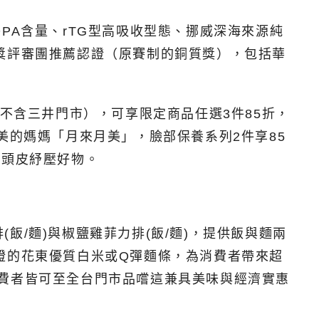
PA含量、rTG型高吸收型態、挪威深海來源純
獎評審團推薦認證（原賽制的銅質獎），包括華
不含三井門市），可享限定商品任選3件85折，
美的媽媽「月來月美」，臉部保養系列2件享85
的頭皮紓壓好物。
/麵)與椒鹽雞菲力排(飯/麵)，提供飯與麵兩
證的花東優質白米或Q彈麵條，為消費者帶來超
費者皆可至全台門市品嚐這兼具美味與經濟實惠