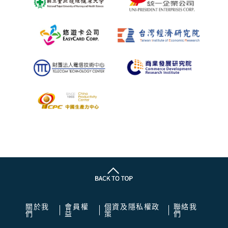
關於我
會員權
個資及隱私權政
聯絡我
們
益
策
們