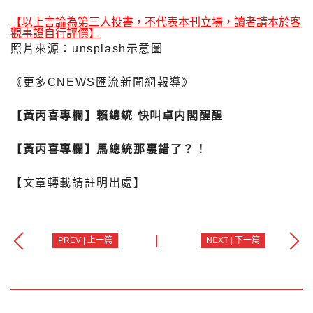
【以上言論為第三人投書，不代表本刊立場，讀者請本於客
觀事證自行評價】
照片來源：unsplash示意圖
《更多CNEWS匯流新聞網報導》
【黃丙喜專欄】賴總統 快叫卓内閣醒醒
【黃丙喜專欄】馬總統那裏錯了？！
【文章轉載請註明出處】
PREV | 上一篇
NEXT | 下一篇