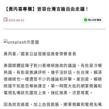
【黃丙喜專欄】豈容台灣言論自由走鐘！
2025-04-15
黃丙喜／國家公益發展協進會榮譽會長
美國媒體這陣子對川普總統施政的議論，有些是冷嘲
熱諷，有些是進諫評析，幾乎沒好話。在台灣，賴清
德總統也一樣遭受不少的議論和抨擊。差別是，賴總
統還不知是否察納建言，第一時間大批的網軍側翼和
電視名嘴就先圍攻上來，抹紅抹黑，恣意辱罵。
因為效忠過度，加上自我膨脹，網軍側翼和電視名嘴