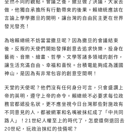
全然不同的觀點。會議之後，撒旦做了決議，大家去
做，他獨自承擔所有行動帶來的後果。賴總統應該在
言論上學學撒旦的開明，讓台灣的自由民主更在世界
發光發亮！
為啥賴總統不妨當當撒旦呢？因為撒旦的會議結束
後，反叛的天使們開始發揮創意去追求快樂，投身在
藝術、音樂、繪畫、哲學、文學等諸多領域的創作，
讓生活充滿自由、幸福和喜悅。台積電能夠成為護國
神山，是因為有非常包容的創意空間啊！
天堂的天使呢？他們沒有任何身分可言，只會盛讚上
帝的英明，遵守上帝的命令。賴總統不必要求每位政
務官都遞投名狀，更不應坐視今日台灣那些對施政有
不同意見的人，都被網軍和名嘴被抹紅成了「中共同
路人」！21世紀人權至上的時代了，怎麼還倒退回去
20世紀，玩政治抹紅的伎倆呢？