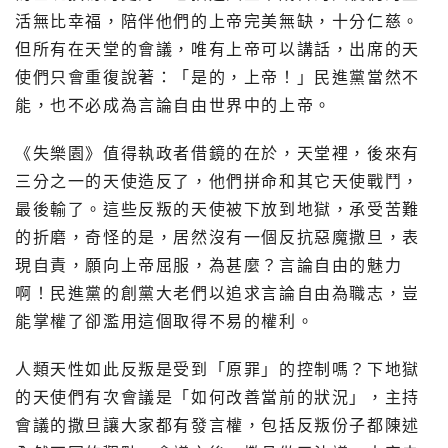
活無比幸福，陪伴他們的上帝完美無缺，十分仁慈。
但所有在天堂的會議，唯有上帝可以講話，出席的天
使們只會重復說著：「是的，上帝！」民進黨當然不
能，也不必成為言論自由世界中的上帝。
《失樂園》值得執政者借鏡的在於，天堂裡，後來有
三分之一的天使造反了，他們拼命和其它天使戰鬥，
最後輸了。這些反叛的天使被下放到地獄，承受苦難
的折磨，奇怪的是，居然沒有一個反抗惡魔撒旦，表
現自責，願向上帝屈服，為甚麼？言論自由的魅力
啊！民進黨的創黨大老們以追求言論自由為職志，豈
能掌權了卻濫用這個取得不易的權利。
人類天性如此反叛是受到「原罪」的控制嗎？下地獄
的天使們有次會議是「如何改善當前的狀況」，主持
會議的撒旦讓大家都有發言權，包括反叛份子都陳述