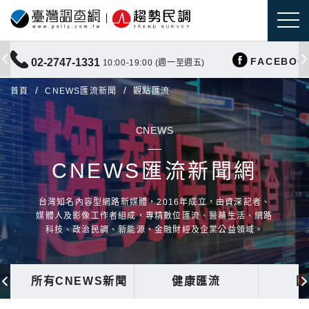
FACEBOO
02-2747-1331
10:00-19:00 (週一至週五)
首頁
CNEWS匯流新聞
觀點匯流
CNEWS
CNEWS匯流新聞網
台灣知名內容型網路新媒體，2016年成立，由資深記者、
媒體人及影像工作者組成，專精數位匯流、醫藥生活、網路
科技、政治民調、新能源、金融財經及企業公益領域。
所有CNEWS新聞
健康匯流
國