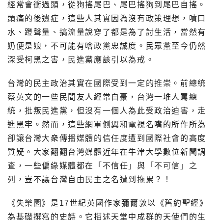
經常會衝過頭，從狗搖尾巴、尾巴搖狗到尾巴自搖。
頭痛的後遺症，這些人其實因為沒有政策理想，噴口
水、蹬聲量、搞流量說穿了都是為了討生活，當然有
奶便是娘，不可能有啥政黨忠誠度。民眾黨至今仍然
深受柯黑之害，民進黨應該引以為戒。
台灣的民主政治其實在國際受到一定的推崇。前總統
蔡英文的一些民間友人經常自豪，台灣一堆人罵總
統，批叛民進黨，但沒有一個人為此受政治迫害，走
進黑牢。然而，這些網軍側翼和電視名嘴的所作所為
卻讓台灣大衆傳播媒體的信任度遭到國際社會的高度
質疑。大家翻翻台灣媒體近年在牛津大學數位新聞調
查，一些偏綠媒體都在「不信任」與「不可信」之
列，豈不讓台灣自由民主之名遭到拖累？！
《失樂園》是17世紀英國作家彌爾敦以《舊約聖經》
為基礎撰寫的史詩。它描述天堂中成群的天使們的生