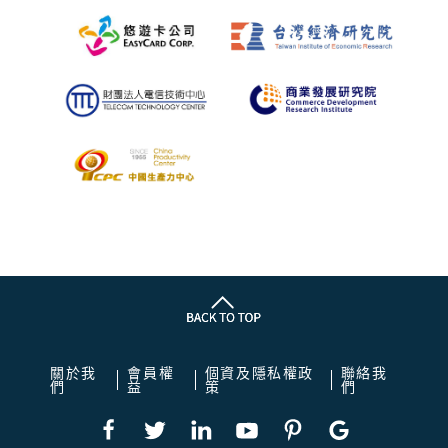
關於我
會員權
個資及隱私權政
聯絡我
們
益
策
們