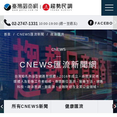
FACEBOO
02-2747-1331
10:00-19:00 (週一至週五)
首頁
CNEWS匯流新聞
政治匯流
CNEWS
CNEWS匯流新聞網
台灣知名內容型網路新媒體，2016年成立，由資深記者、
媒體人及影像工作者組成，專精數位匯流、醫藥生活、網路
科技、政治民調、新能源、金融財經及企業公益領域。
所有CNEWS新聞
健康匯流
國