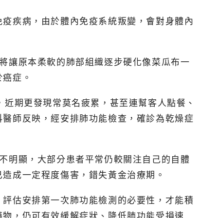
免疫疾病，由於體內免疫系統叛變，會對身體內
。
，將讓原本柔軟的肺部組織逐步硬化像菜瓜布一
於癌症。
，近期更發現常莫名疲累，甚至連幫客人點餐、
科醫師反映，經安排肺功能檢查，確診為乾燥症
狀不明顯，大部分患者平常仍較關注自己的自體
已造成一定程度傷害，錯失黃金治療期。
，評估安排第一次肺功能檢測的必要性，才能積
藥物，仍可有效緩解症狀、降低肺功能受損速