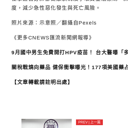
度，減少急性惡化發生與死亡風險。
照片來源：示意照／翻攝自Pexels
《更多CNEWS匯流新聞網報導》
9月國中男生免費開打HPV疫苗！ 台大醫曝「
關稅戰燒向藥品 健保衝擊曝光！177項美國藥
【文章轉載請註明出處】
PREV | 上一篇