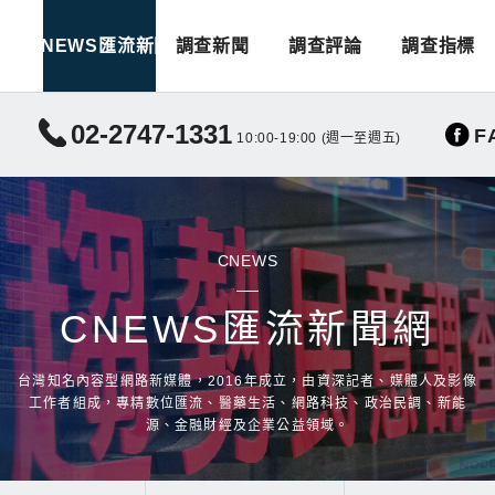
CNEWS匯流新聞
調查新聞
調查評論
調查指標
02-2747-1331
F
10:00-19:00 (週一至週五)
CNEWS
CNEWS匯流新聞網
台灣知名內容型網路新媒體，2016年成立，由資深記者、媒體人及影像
工作者組成，專精數位匯流、醫藥生活、網路科技、政治民調、新能
源、金融財經及企業公益領域。