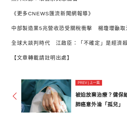
《更多CNEWS匯流新聞網報導》
中部製造業5兆營收恐受關稅衝擊 楊瓊瓔籲取
全球大談判時代 江啟臣：「不確定」是經濟
【文章轉載請註明出處】
PREV | 上一篇
被迫放棄治療？健保
肺癌意外淪「孤兒」