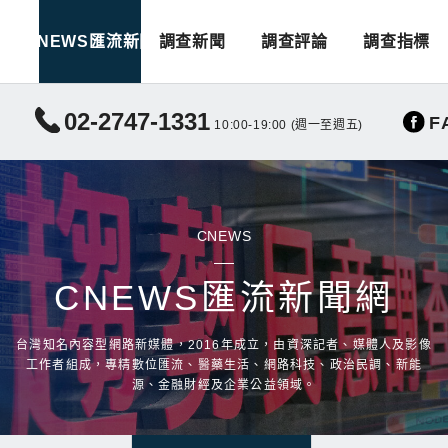
CNEWS匯流新聞
調查新聞
調查評論
調查指標
02-2747-1331
F
10:00-19:00 (週一至週五)
CNEWS
CNEWS匯流新聞網
台灣知名內容型網路新媒體，2016年成立，由資深記者、媒體人及影像
工作者組成，專精數位匯流、醫藥生活、網路科技、政治民調、新能
源、金融財經及企業公益領域。