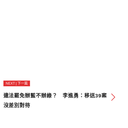
NEXT | 下一篇
違法罷免辦藍不辦綠？ 李進勇：移送39案
沒差別對待