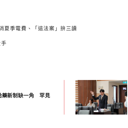
消夏季電費、「這法案」拚三讀
殺手
給藥新制缺一角 罕見