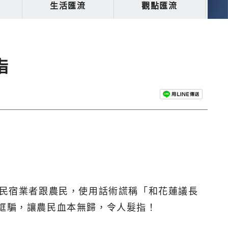
生活匯流
觀點匯流
指
地民宿業者跟農民，使用話術謊稱「和花蓮議長
名誆騙，讓農民血本無歸，令人髮指！