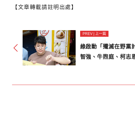
【文章轉載請註明出處】
PREV | 上一篇
綠啟動「殲滅在野黨
智強、牛煦庭、柯志