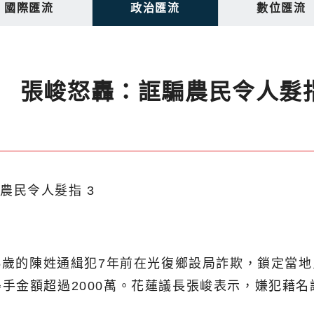
國際匯流
政治匯流
數位匯流
 張峻怒轟：誆騙農民令人髮
45歲的陳姓通緝犯7年前在光復鄉設局詐欺，鎖定當
手金額超過2000萬。花蓮議長張峻表示，嫌犯藉