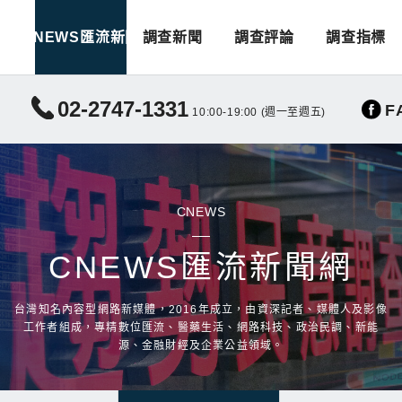
CNEWS匯流新聞
調查新聞
調查評論
調查指標
02-2747-1331
F
10:00-19:00 (週一至週五)
CNEWS
CNEWS匯流新聞網
台灣知名內容型網路新媒體，2016年成立，由資深記者、媒體人及影像
工作者組成，專精數位匯流、醫藥生活、網路科技、政治民調、新能
源、金融財經及企業公益領域。