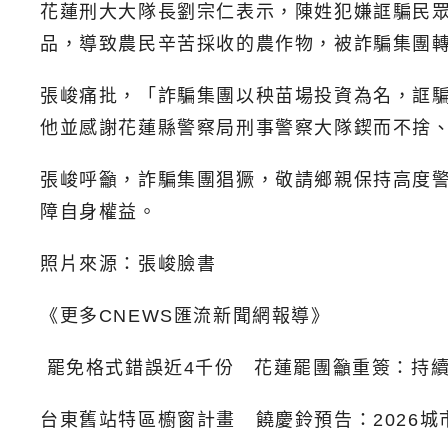
花蓮刑大大隊長劉宗仁表示，陳姓犯嫌誆騙民
品，導致農民辛苦採收的農作物，被詐騙集團
張峻痛批，「詐騙集團以秧苗場投資為名，誆
他並感謝花蓮縣警察局刑事警察大隊鍥而不捨
張峻呼籲，詐騙集團猖獗，敬請鄉親保持高度警
障自身權益。
照片來源：張峻臉書
《更多CNEWS匯流新聞網報導》
罷免格式錯誤近4千份 花蓮罷團籲重簽：持
台東舊站特區櫥窗計畫 饒慶鈴預告：2026城