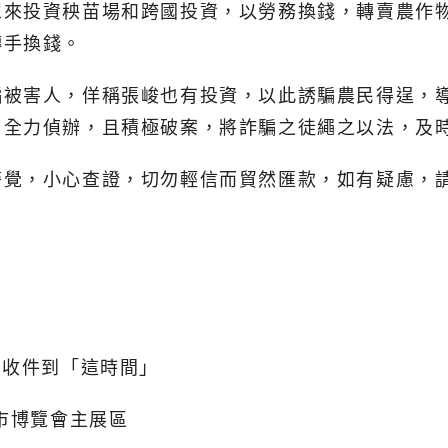
眾來投資秧苗場和跨國投資，以勞務換錢，轉賣農作
轉手換錢。
騙被害人，佯稱張峻也有投資，以此誘騙農民得逞，
、全力偵辦，且積極破案，將詐騙之徒繩之以法，及
覺，小心查證，切勿輕信而貿然匯款，如有疑慮，請
續收件到「這時間」
市博覽會主展區