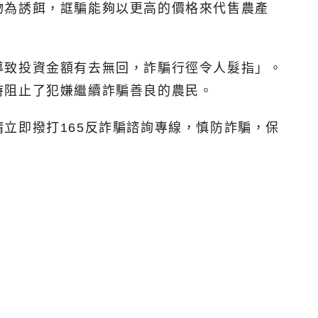
物為誘餌，誆騙能夠以更高的價格來代售農產
導致投資金額有去無回，詐騙行徑令人髮指」。
時阻止了犯嫌繼續詐騙善良的農民。
立即撥打165反詐騙諮詢專線，慎防詐騙，保