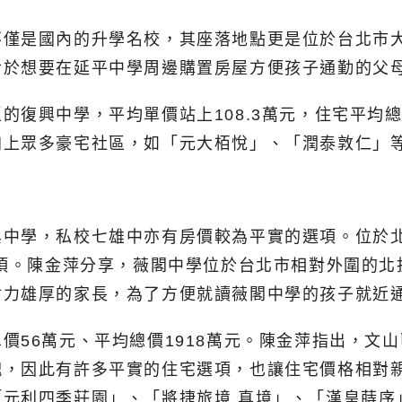
不僅是國內的升學名校，其座落地點更是位於台北市
對於想要在延平中學周邊購置房屋方便孩子通勤的父
復興中學，平均單價站上108.3萬元，住宅平均總
加上眾多豪宅社區，如「元大栢悅」、「潤泰敦仁」
中學，私校七雄中亦有房價較為平實的選項。位於北
選項。陳金萍分享，薇閣中學位於台北市相對外圍的
財力雄厚的家長，為了方便就讀薇閣中學的孩子就近
價56萬元、平均總價1918萬元。陳金萍指出，文
塊，因此有許多平實的住宅選項，也讓住宅價格相對
元利四季莊園」、「將捷旅境.真境」、「漢皇蒔序