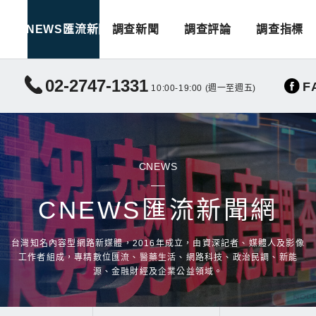
CNEWS匯流新聞
調查新聞
調查評論
調查指標
02-2747-1331
F
10:00-19:00 (週一至週五)
CNEWS
CNEWS匯流新聞網
台灣知名內容型網路新媒體，2016年成立，由資深記者、媒體人及影像
工作者組成，專精數位匯流、醫藥生活、網路科技、政治民調、新能
源、金融財經及企業公益領域。