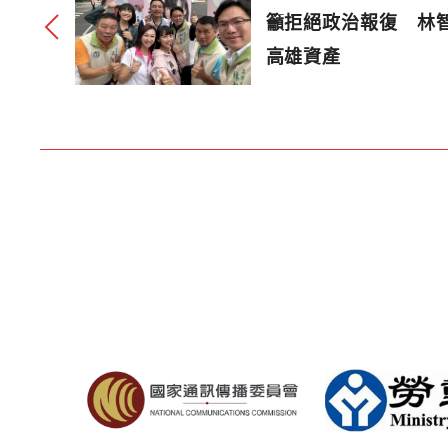
籲拒絕政治報復 林
高雄資產