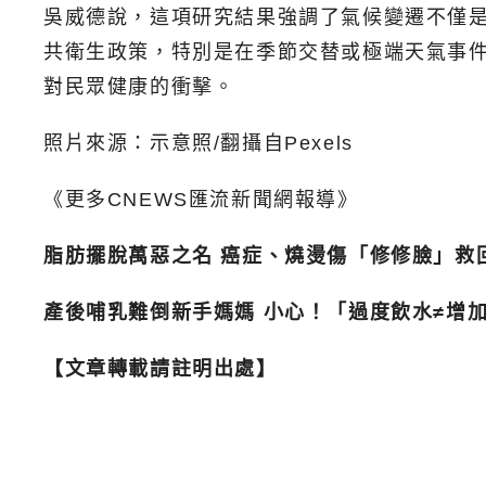
吳威德說，這項研究結果強調了氣候變遷不僅
共衛生政策，特別是在季節交替或極端天氣事
對民眾健康的衝擊。
照片來源：示意照/翻攝自Pexels
《更多CNEWS匯流新聞網報導》
脂肪擺脫萬惡之名 癌症、燒燙傷「修修臉」救
產後哺乳難倒新手媽媽 小心！「過度飲水≠增
【文章轉載請註明出處】