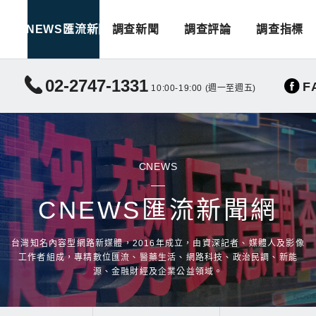
CNEWS匯流新聞
調查新聞
調查評論
調查指標
02-2747-1331
F
10:00-19:00 (週一至週五)
CNEWS
CNEWS匯流新聞網
台灣知名內容型網路新媒體，2016年成立，由資深記者、媒體人及影像
工作者組成，專精數位匯流、醫藥生活、網路科技、政治民調、新能
源、金融財經及企業公益領域。