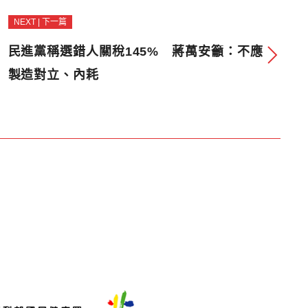
NEXT | 下一篇
民進黨稱選錯人關稅145% 蔣萬安籲：不應
製造對立、內耗