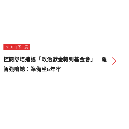
NEXT | 下一篇
控簡舒培造謠「政治獻金轉到基金會」 羅
智強嗆她：準備坐5年牢