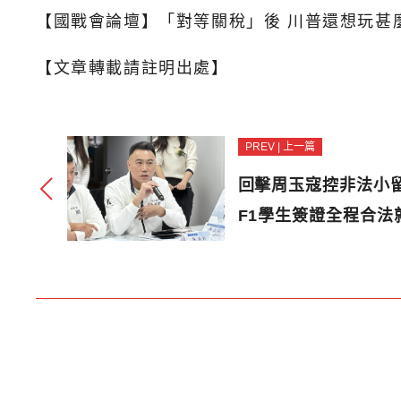
【國戰會論壇】「對等關稅」後 川普還想玩甚
【文章轉載請註明出處】
PREV | 上一篇
回擊周玉寇控非法小
F1學生簽證全程合法