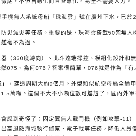
更徹底，不但自動化而且智慧化，完全不需要人力。
慧型手機無人系統母船「珠海雲」號在廣州下水，已於2
防災減災等任務。重要的是，珠海雲搭載50架無人
驗艦毫不為過。
器（360度轉向）、北斗遠端操控、模組化設計和無
075、為何076？答案很簡單，076就是作為「
一號」，建造周期大約9個月。外型類似航空母艦全通
只有1.5萬噸。這個不大不小噸位數可尷尬了，國內外
會感到奇怪了：固定翼無人戰鬥機（例如攻擊-11
前出高風險海域執行偵察、電子戰等任務，降低人員