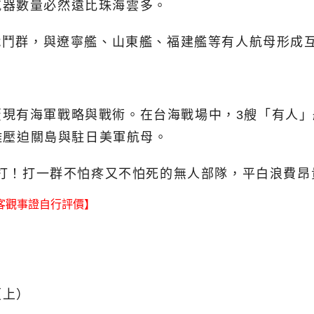
航器數量必然遠比珠海雲多。
母戰鬥群，與遼寧艦、山東艦、福建艦等有人航母形成
覆現有海軍戰略與戰術。在台海戰場中，3艘「有人
距離壓迫關島與駐日美軍航母。
打？打！打一群不怕疼又不怕死的無人部隊，平白浪費
客觀事證自行評價】
（上）