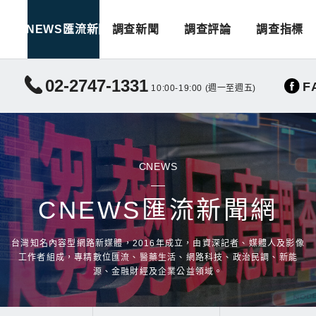
CNEWS匯流新聞
調查新聞
調查評論
調查指標
02-2747-1331
F
10:00-19:00 (週一至週五)
CNEWS
CNEWS匯流新聞網
台灣知名內容型網路新媒體，2016年成立，由資深記者、媒體人及影像
工作者組成，專精數位匯流、醫藥生活、網路科技、政治民調、新能
源、金融財經及企業公益領域。