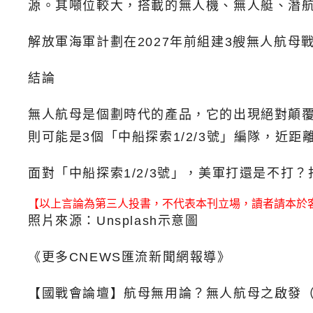
源。其噸位較大，搭載的無人機、無人艇、潛
解放軍海軍計劃在2027年前組建3艘無人航
結論
無人航母是個劃時代的產品，它的出現絕對顛
則可能是3個「中船探索1/2/3號」編隊，近
面對「中船探索1/2/3號」，美軍打還是不
【以上言論為第三人投書，不代表本刊立場，讀者請本於
照片來源：Unsplash示意圖
《更多CNEWS匯流新聞網報導》
【國戰會論壇】航母無用論？無人航母之啟發