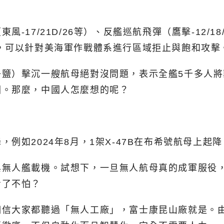
-17/21D/26等）、反艦巡航飛彈（鷹擊-12/
，可以針對美海軍作戰體系進行區域拒止與飽和攻擊
子鹽）擊沉一艘航母絕對沒問題，表示全艦5千多人
因。那麼，中國人怎麼想的呢？
例如2024年8月，1架X-47B在布希號航母上起降
與無人艦載機。試想下，一旦無人航母真的成軍服役
看了不怕？
信大家都聽過「無人工廠」，富士康昆山廠就是。由