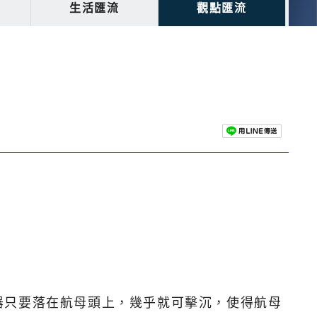
生活匯流
觀點匯流
器只要落在航母頭上，幾乎就可擊沉，使得航母