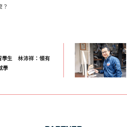
麼？
留學生 林沛祥：領有
就學