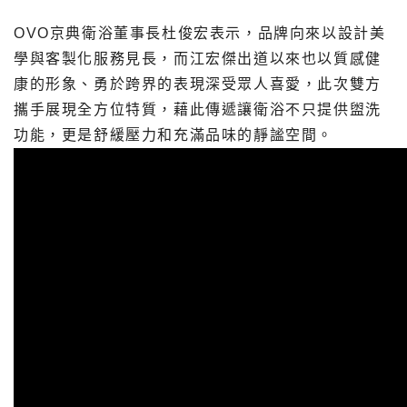
OVO京典衛浴董事長杜俊宏表示，品牌向來以設計美
學與客製化服務見長，而江宏傑出道以來也以質感健
康的形象、勇於跨界的表現深受眾人喜愛，此次雙方
攜手展現全方位特質，藉此傳遞讓衛浴不只提供盥洗
功能，更是舒緩壓力和充滿品味的靜謐空間。