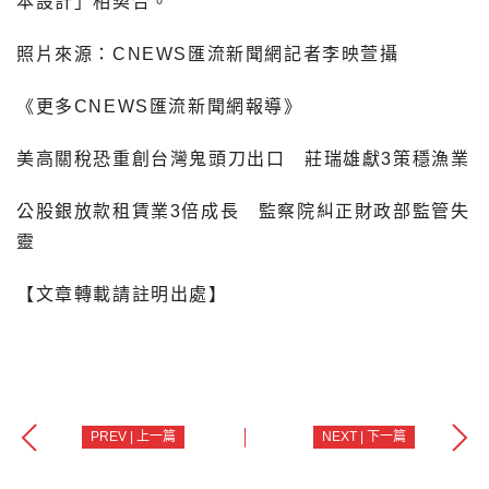
本設計」相契合。
照片來源：CNEWS匯流新聞網記者李映萱攝
《更多CNEWS匯流新聞網報導》
美高關稅恐重創台灣鬼頭刀出口 莊瑞雄獻3策穩漁業
公股銀放款租賃業3倍成長 監察院糾正財政部監管失
靈
【文章轉載請註明出處】
PREV | 上一篇
NEXT | 下一篇