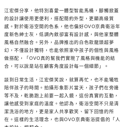
江宏傑分享，他特別喜愛一體型智能馬桶，腳觸掀蓋
的設計讓使用更便利，搭配簡約外型，更顯高級質
感。對於衛浴空間的色系，他也偏好OVO京典衛浴年
度新色紳士灰，低調內斂卻富有設計感，與他家整體
風格自然融合。另外，品牌推出的白色款龍頭超夢
幻，不僅設計獨特，也能依照家中孩子的個性與風格
做搭配，「OVO真的幫我們實現了風格與機能的結
合，可以說是站在顧客角度設計每一個細節」。
談到日常生活，江宏傑笑說，就算再忙，也不能犧牲
陪伴孩子的時間。拍攝形象影片當天，孩子們在旁邊
等不及，乾脆跑上前要一起入鏡，這份真實的互動，
讓他感受到家庭的溫度。他認為，衛浴空間不只是清
潔洗浴的地方，更是家人共享歡笑、留下回憶的所
在。這樣的生活理念，也與OVO京典衛浴提倡的「人