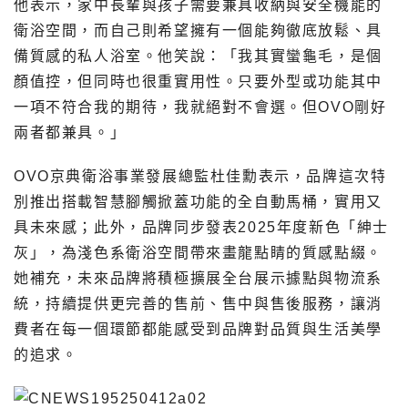
他表示，家中長輩與孩子需要兼具收納與安全機能的
衛浴空間，而自己則希望擁有一個能夠徹底放鬆、具
備質感的私人浴室。他笑說：「我其實蠻龜毛，是個
顏值控，但同時也很重實用性。只要外型或功能其中
一項不符合我的期待，我就絕對不會選。但OVO剛好
兩者都兼具。」
OVO京典衛浴事業發展總監杜佳勳表示，品牌這次特
別推出搭載智慧腳觸掀蓋功能的全自動馬桶，實用又
具未來感；此外，品牌同步發表2025年度新色「紳士
灰」，為淺色系衛浴空間帶來畫龍點睛的質感點綴。
她補充，未來品牌將積極擴展全台展示據點與物流系
統，持續提供更完善的售前、售中與售後服務，讓消
費者在每一個環節都能感受到品牌對品質與生活美學
的追求。