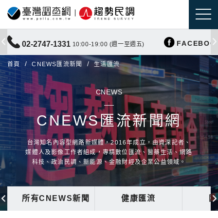
FACEBOO
02-2747-1331
10:00-19:00 (週一至週五)
首頁
CNEWS匯流新聞
生活匯流
CNEWS
CNEWS匯流新聞網
台灣知名內容型網路新媒體，2016年成立，由資深記者、
媒體人及影像工作者組成，專精數位匯流、醫藥生活、網路
科技、政治民調、新能源、金融財經及企業公益領域。
所有CNEWS新聞
健康匯流
國