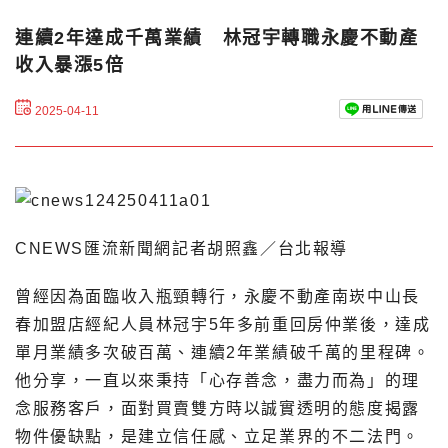
連續2年達成千萬業績 林冠宇轉職永慶不動產
收入暴漲5倍
2025-04-11
CNEWS匯流新聞網記者胡照鑫／台北報導
曾經因為面臨收入瓶頸轉行，永慶不動產南崁中山長
春加盟店經紀人員林冠宇5年多前重回房仲業後，達成
單月業績多次破百萬、連續2年業績破千萬的里程碑。
他分享，一直以來秉持「心存善念，盡力而為」的理
念服務客戶，面對買賣雙方時以誠實透明的態度揭露
物件優缺點，是建立信任感、立足業界的不二法門。