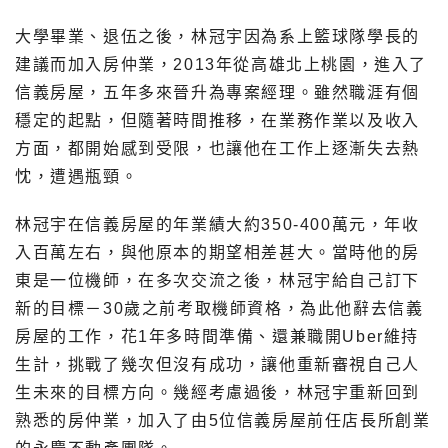
大學畢業、退伍之後，林冠宇因為系上籃球隊學長的
建議而加入房仲業，2013年從高雄北上桃園，進入了
信義房屋，五年多來晉升為專案經理。雖然職涯有個
穩定的起點，但隨著時間推移，在業務作業以及收入
方面，都開始感到受限，也讓他在工作上逐漸失去熱
忱，遭遇瓶頸。
林冠宇在信義房屋的年業績大約350-400萬元，年收
入百萬左右，與他原本的期望相差甚大。當時他的房
東是一位機師，在多次交流之後，林冠宇給自己訂下
新的目標－30歲之前考取機師資格，為此他辭去信義
房屋的工作，花1年多時間準備、還兼職開Uber維持
生計，挑戰了幾次但沒有成功，讓他重新審視自己人
生未來的目標方向。幾經考慮過後，林冠宇重新回到
熟悉的房仲業，加入了由5位信義房屋前任店長所創業