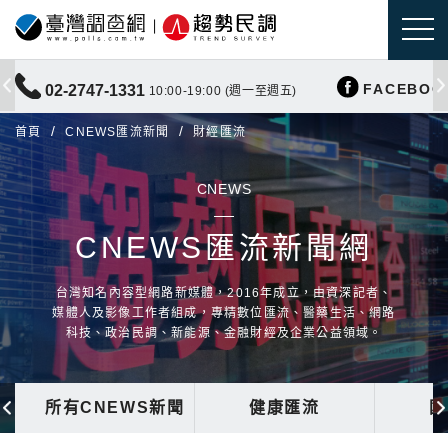
FACEBOO
02-2747-1331
10:00-19:00 (週一至週五)
首頁
CNEWS匯流新聞
財經匯流
CNEWS
CNEWS匯流新聞網
台灣知名內容型網路新媒體，2016年成立，由資深記者、
媒體人及影像工作者組成，專精數位匯流、醫藥生活、網路
科技、政治民調、新能源、金融財經及企業公益領域。
所有CNEWS新聞
健康匯流
國