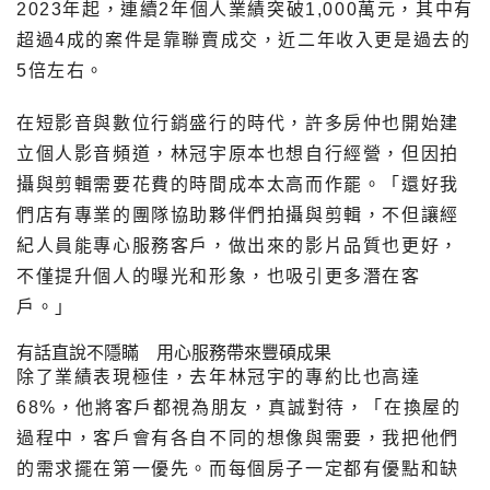
2023年起，連續2年個人業績突破1,000萬元，其中有
超過4成的案件是靠聯賣成交，近二年收入更是過去的
5倍左右。
在短影音與數位行銷盛行的時代，許多房仲也開始建
立個人影音頻道，林冠宇原本也想自行經營，但因拍
攝與剪輯需要花費的時間成本太高而作罷。「還好我
們店有專業的團隊協助夥伴們拍攝與剪輯，不但讓經
紀人員能專心服務客戶，做出來的影片品質也更好，
不僅提升個人的曝光和形象，也吸引更多潛在客
戶。」
有話直說不隱瞞 用心服務帶來豐碩成果
除了業績表現極佳，去年林冠宇的專約比也高達
68%，他將客戶都視為朋友，真誠對待，「在換屋的
過程中，客戶會有各自不同的想像與需要，我把他們
的需求擺在第一優先。而每個房子一定都有優點和缺