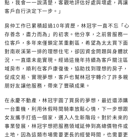
點，我會一一說清楚，客觀地評估好處與壞處，再讓
客戶自行決定下一步。」
房仲工作已累積超過10年資歷，林冠宇一直不忘「心
存善念，盡力而為」的初衷。他分享，之前曾服務一
位客戶，多年來僅鎖定某重劃區，希望為太太買下面
對南崁溪第一排的理想住宅，卻因資金問題與身體狀
況，一直還未能實現。經過這幾年持續為客戶關注區
域房市，順利在客戶康復後，協助找到理想的房子，
促成交易、實現夢想，客戶也幫林冠宇轉介了許多親
朋好友讓他服務，帶來了豐碩成果。
在永慶不動產，林冠宇圓了買房的夢想，最近還添購
一台重機，利用休假時間騎車放鬆心情，下一步想跟
女友攜手打造一個家，邁入人生新階段。對於未來的
事業發展，林冠宇想把服務領域延伸到高總價物件或
土地，因為這類市場需要更長的經營時間，也需要更