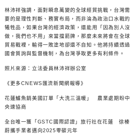
林沛祥強調，面對瞬息萬變的全球經貿挑戰，台灣需
要的是理性判斷、務實布局，而非淪為政治口水戰的
犧牲品，如果台灣的經濟政策，還能用「因為別人沒
做，我們也不用」來當擋箭牌，那麼未來將會在全球
貿易戰裡，輸得一敗塗地卻還不自知。他將持續透過
國會質詢與監督機制，為台灣爭取更多有利條件。
照片來源：立法委員林沛祥辦公室
《更多CNEWS匯流新聞網報導》
花蓮鱸魚銷美國訂單「大洗三溫暖」 農業處期盼中
央速協商
全台唯一獲「GSTC國際認證」旅行社在花蓮 徐榛
蔚攜手業者邁向2025零碳元年