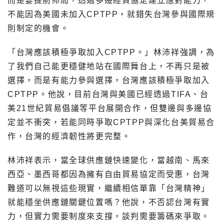
而是要提前佈局，透過多邊經貿協定建立應對能力，
不能因為美國未加入CPTPP，就錯失台灣參與國際規
則制定的機會。
「台灣應該積極爭取加入CPTPP。」林沛祥強調，為
了我們自己能更穩健地站在國際舞台上，不再只是被
選擇，而是有能力參與選擇，台灣應該積極爭取加入
CPTPP。他說，目前台灣與美國已經透過TIFA、台
美21世紀貿易倡議等平台展開合作，但雙邊與多邊協
定並不衝突，若能同時爭取CPTPP與深化台美貿易合
作，台灣的經濟韌性將更完整。
林沛祥表示，當全球供應鏈快速變化，當越南、馬來
西亞、墨西哥都因為擁有自由貿易協定而受惠，台灣
難道可以無視這些現實，繼續相信單靠「台灣精神」
就能穩坐供應鏈關鍵位置嗎？他說，不否認台灣有實
力，但實力需要制度來支撐，談判需要籌碼來爭取。