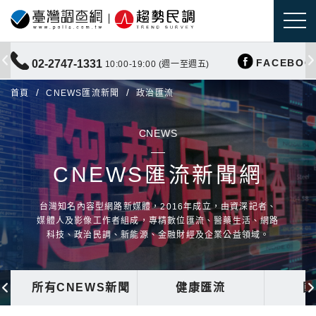
FACEBOO
02-2747-1331
10:00-19:00 (週一至週五)
首頁
CNEWS匯流新聞
政治匯流
CNEWS
CNEWS匯流新聞網
台灣知名內容型網路新媒體，2016年成立，由資深記者、
媒體人及影像工作者組成，專精數位匯流、醫藥生活、網路
科技、政治民調、新能源、金融財經及企業公益領域。
所有CNEWS新聞
健康匯流
國