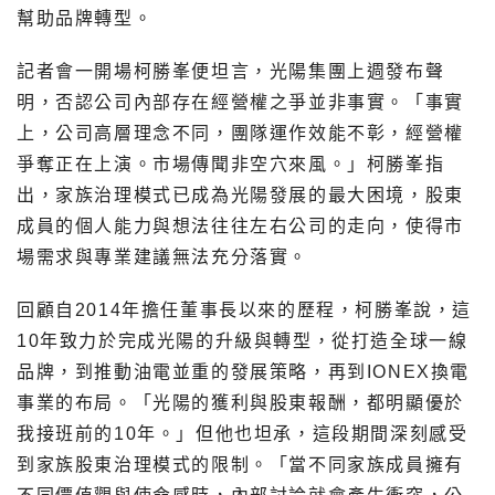
幫助品牌轉型。
記者會一開場柯勝峯便坦言，光陽集團上週發布聲
明，否認公司內部存在經營權之爭並非事實。「事實
上，公司高層理念不同，團隊運作效能不彰，經營權
爭奪正在上演。市場傳聞非空穴來風。」柯勝峯指
出，家族治理模式已成為光陽發展的最大困境，股東
成員的個人能力與想法往往左右公司的走向，使得市
場需求與專業建議無法充分落實。
回顧自2014年擔任董事長以來的歷程，柯勝峯說，這
10年致力於完成光陽的升級與轉型，從打造全球一線
品牌，到推動油電並重的發展策略，再到IONEX換電
事業的布局。「光陽的獲利與股東報酬，都明顯優於
我接班前的10年。」但他也坦承，這段期間深刻感受
到家族股東治理模式的限制。「當不同家族成員擁有