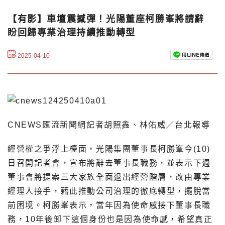
【有影】車壇震撼彈！光陽董座柯勝峯將請辭
盼回歸專業治理持續推動轉型
2025-04-10
CNEWS匯流新聞網記者胡照鑫、林佑威／台北報導
經營權之爭浮上檯面，光陽集團董事長柯勝峯今(10)
日召開記者會，宣布將辭去董事長職務，並表示下週
董事會將提案三大家族全面退出經營階層，改由專業
經理人接手，藉此推動公司治理的徹底轉型，擺脫當
前困境。柯勝峯表示，當年因為使命感接下董事長職
務，10年後卸下這個身份也是因為使命感，希望真正