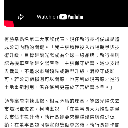
柯勝峯點名第二大家族代表、現任執行長柯俊斌是造
成公司內耗的關鍵。「我主張積極投入市場競爭與技
術升級，目標是讓光陽成為全球一線品牌；執行長則
認為機車產業是夕陽產業，主張保守經營、減少支出
與裁員，不追求市場領先或轉型升級，消極守成即
可。若公司虧損則可以關廠，也有利於現有廠址進行
土地重新利用，潛在獲利更甚於辛苦經營本業。」
領導高層南轅北轍、相互矛盾的理念，導致光陽失去
市場冠軍位置，柯勝峯說：「在董事長大力推動銷量
與市佔率提升時，執行長卻要求機種漲價與減少促
銷；在董事長認同廣宣與獎勵專案時，執行長卻卡關