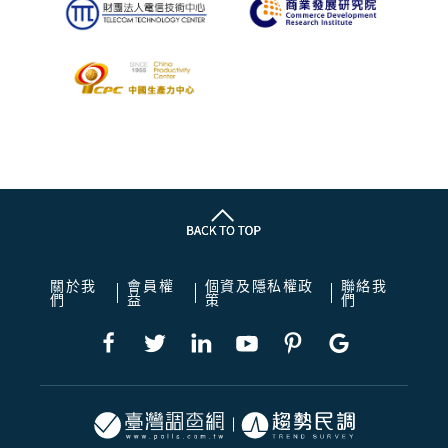
關於我
會員權
個資及隱私權政
聯絡我
們
益
策
們