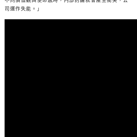
不同價值觀與使命感時，內部討論就會產生衝突，公
司運作失能。」