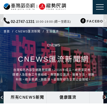
FACEBOO
02-2747-1331
10:00-19:00 (週一至週五)
首頁
CNEWS匯流新聞
生活匯流
CNEWS
CNEWS匯流新聞網
台灣知名內容型網路新媒體，2016年成立，由資深記者、
媒體人及影像工作者組成，專精數位匯流、醫藥生活、網路
科技、政治民調、新能源、金融財經及企業公益領域。
所有CNEWS新聞
健康匯流
國