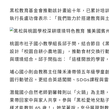
黑松教育基金會推動該計畫逾十年，已累計培訓超
執行長盧功偉表示：「我們致力於搭建教育與
桃園市社子國小教學組長邱于閔，結合節目《
設計「校園自耕小農地圖」，推動食材交換行
與環境結合。邱于閔指出：「這樣開放的學習
埔心國小則由教務主任陳禾溱帶領五年級學童
園行動號召。更結合英語闖關、SDGs課程與
潛龍國小自然老師劉馨韓則以「火鍋」為主題
果帶回家中與家人共享。參與「黑松愛地兒點子
樣才能教到 65 歲！」她笑著說，充分展現對