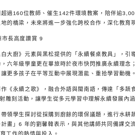
過160位教師、催生142件環境教案，陪伴逾3,
土地的橋梁，未來將進一步強化跨校合作，深化教育
黑白大廚》元素與黑松提供的「永續餐桌教具」，引
動，六年級學童更在畢旅時於夜市快閃推廣永續理念
，讓更多孩子在平等互動中展現潛能、重拾學習動機
創作《永續之歌》，融合外語與閩南語，傳達「多蔬
雷射雕刻活動，讓學生從多元學習中理解永續發展內
，帶領學生探討從採購到廚餘的環保議題，進行水耕
計畫」6 年的劉馨韓表示，與其他講師共同備課交
教育工作的熱情與投入。