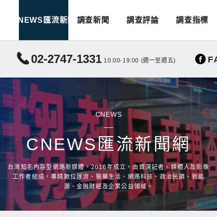
CNEWS匯流新聞
調查新聞
調查評論
調查指標
02-2747-1331
F
10:00-19:00 (週一至週五)
CNEWS
CNEWS匯流新聞網
台灣知名內容型網路新媒體，2016年成立，由資深記者、媒體人及影像
工作者組成，專精數位匯流、醫藥生活、網路科技、政治民調、新能
源、金融財經及企業公益領域。