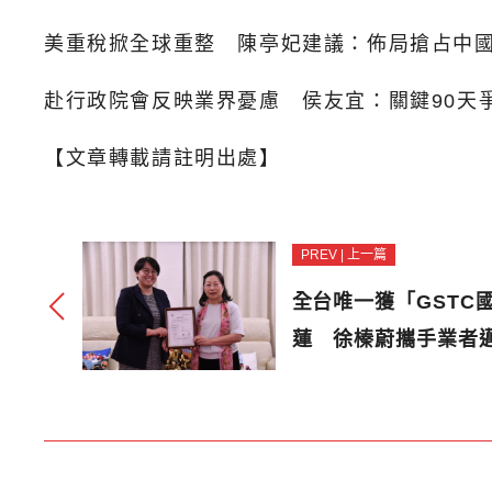
美重稅掀全球重整 陳亭妃建議：佈局搶占中
赴行政院會反映業界憂慮 侯友宜：關鍵90天
【文章轉載請註明出處】
PREV | 上一篇
全台唯一獲「GSTC
蓮 徐榛蔚攜手業者邁