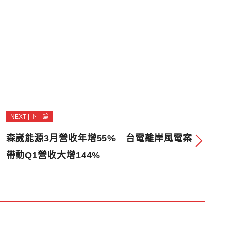
NEXT | 下一篇
森崴能源3月營收年增55% 台電離岸風電案
帶動Q1營收大增144%