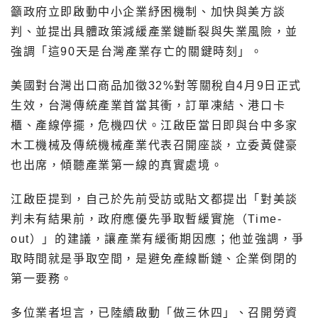
籲政府立即啟動中小企業紓困機制、加快與美方談
判、並提出具體政策減緩產業鏈斷裂與失業風險，並
強調「這90天是台灣產業存亡的關鍵時刻」。
美國對台灣出口商品加徵32%對等關稅自4月9日正式
生效，台灣傳統產業首當其衝，訂單凍結、港口卡
櫃、產線停擺，危機四伏。江啟臣當日即與台中多家
木工機械及傳統機械產業代表召開座談，立委黃健豪
也出席，傾聽產業第一線的真實處境。
江啟臣提到，自己於先前受訪或貼文都提出「對美談
判未有結果前，政府應優先爭取暫緩實施（Time-
out）」的建議，讓產業有緩衝期因應；他並強調，爭
取時間就是爭取空間，是避免產線斷鏈、企業倒閉的
第一要務。
多位業者坦言，已陸續啟動「做三休四」、召開勞資