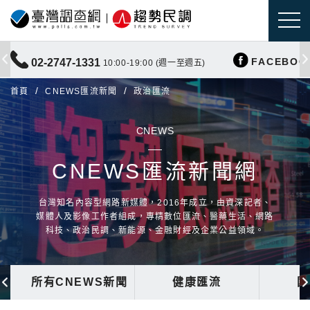
FACEBOO
02-2747-1331
10:00-19:00 (週一至週五)
首頁
CNEWS匯流新聞
政治匯流
CNEWS
CNEWS匯流新聞網
台灣知名內容型網路新媒體，2016年成立，由資深記者、
媒體人及影像工作者組成，專精數位匯流、醫藥生活、網路
科技、政治民調、新能源、金融財經及企業公益領域。
所有CNEWS新聞
健康匯流
國