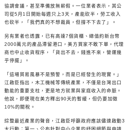
協調會議，甚至準備放無薪假。一位業者表示，其公
司從5月1日開始每週只上3天，產能砍半，勞工收入
也砍半，「我們真的不想裁員，但撐不下去了」。
另有業者也透露，已有高達7個貨櫃、總值約新台幣
2000萬元的產品滯留港口，美方買家不敢下單，代理
商也中止收貨程序，「貨出不去，錢進不來，營運幾
乎停擺」。
「這場貿易風暴不是預警，而是已經發生的現實。」
江啟臣指出，木工機械等傳統產業，不僅是台灣出口
動能的重要支柱，更是地方就業與家庭收入的命脈。
他說，即便現在美方釋出90天的暫緩，但仍要加徵
10%的關稅。
綜整最近產業的聲音，江啟臣呼籲政府應該儘速啟動3
大行動：第一、公布針對中小企業的紓困細節與申請