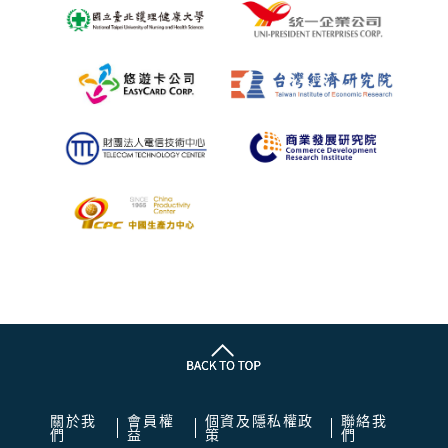
關於我
會員權
個資及隱私權政
聯絡我
們
益
策
們