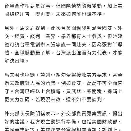
台墨合作相對是好事，但國際情勢隨時變動，加上美
國總統川普一變再變，未來如何誰也說不準。
另外，馬文君提到，此次台美關稅談判涵蓋國安、外
交、經貿、談判，業界、學界都有人士參與，但她建
議可請台積電創辦人張忠謀一同赴美，因為張對半導
體、全球脈動最了解，台灣派出強而有力代表，才能
解決困境。
馬文君也呼籲，談判小組勿全盤接收美方要求，甚至
過去政府對人民的承諾，例如食安，萬萬不可全面棄
守。台灣已經送上台積電、買武器、零關稅，採購上
更大力加碼，若現況未改，還不如不要談判。
外交部次長陳明祺表示，外交部負責蒐集資訊、提出
好的建議，我方現主動進行準備，包括美國財政部、
美國商業部等，美處都充分掌握相關資訊；談判上，