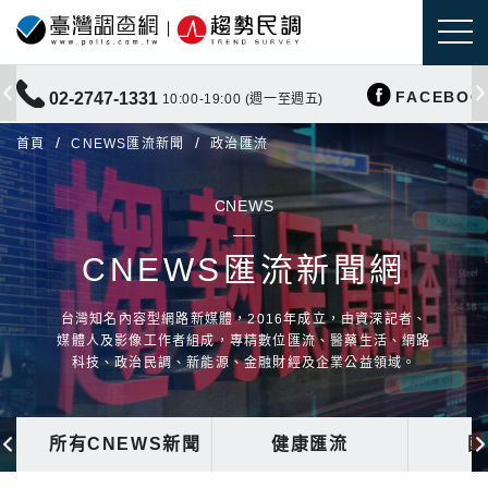
FACEBOO
02-2747-1331
10:00-19:00 (週一至週五)
首頁
CNEWS匯流新聞
政治匯流
CNEWS
CNEWS匯流新聞網
台灣知名內容型網路新媒體，2016年成立，由資深記者、
媒體人及影像工作者組成，專精數位匯流、醫藥生活、網路
科技、政治民調、新能源、金融財經及企業公益領域。
所有CNEWS新聞
健康匯流
國