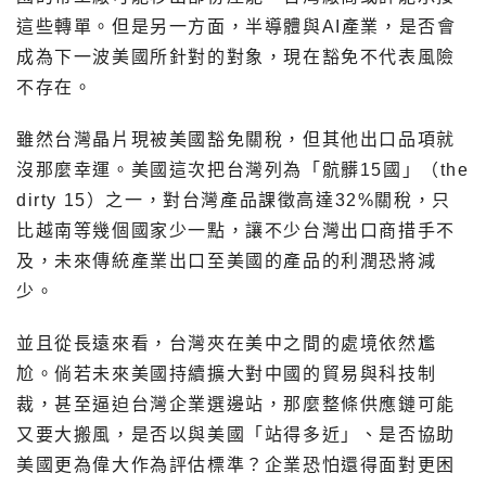
這些轉單。但是另一方面，半導體與AI產業，是否會
成為下一波美國所針對的對象，現在豁免不代表風險
不存在。
雖然台灣晶片現被美國豁免關稅，但其他出口品項就
沒那麼幸運。美國這次把台灣列為「骯髒15國」（the
dirty 15）之一，對台灣產品課徵高達32%關稅，只
比越南等幾個國家少一點，讓不少台灣出口商措手不
及，未來傳統產業出口至美國的產品的利潤恐將減
少。
並且從長遠來看，台灣夾在美中之間的處境依然尷
尬。倘若未來美國持續擴大對中國的貿易與科技制
裁，甚至逼迫台灣企業選邊站，那麼整條供應鏈可能
又要大搬風，是否以與美國「站得多近」、是否協助
美國更為偉大作為評估標準？企業恐怕還得面對更困