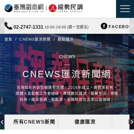
FACEBOO
02-2747-1331
10:00-19:00 (週一至週五)
首頁
CNEWS匯流新聞
觀點匯流
CNEWS
CNEWS匯流新聞網
台灣知名內容型網路新媒體，2016年成立，由資深記者、
媒體人及影像工作者組成，專精數位匯流、醫藥生活、網路
科技、政治民調、新能源、金融財經及企業公益領域。
所有CNEWS新聞
健康匯流
國