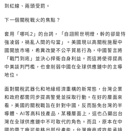
到紅線、兩頭受罰。
下一個關稅戰火的焦點？
套用「哪吒2」的台詞，「自詡照世明燈，幹的卻是恃
強凌弱，禍亂人間的勾當」。美國現以高關稅施壓中
國開放市場，希冀改變不公平貿易行為，中國誓言將
「戰鬥到底」並決心捍衛自身利益。而這將使得提高
中美談判門檻，也會削弱中國在全球供應鏈中的主導
地位。
面對關稅武器化和地緣經濟重構的新常態，台灣企業
和政府都需同步提高警覺並採取行動。在好的層面來
看，美國的關稅戰旨在針對中國，反而豁免台灣的半
導體、AI等高科技產品，某種層面上，這也凸顯出台
灣在全球供應鏈中不可取代的角色。而且，原本在中
國的帶工廠可能移出部份產能，台灣廠商或許能承接