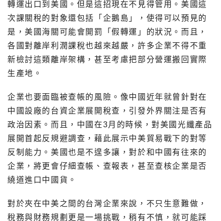
轉運出口到美國。但是這招現在不見得管用。美國這
次課關稅的對象還包括「企鵝島」，使得可以預見的
是，美國海關可能會開罰「假轉運」的狀況。而且，
各國對離岸利潤課稅也越來越嚴，許多企業不得不重
新檢討這類離岸架構，甚至考慮把部分營運搬回實際
生產地。
企業也要面臨被查帳的風險。像中國近年就曾針對在
中國設廠的台資企業展開稅查，引發外界關注是否有
政治因素。而且，中國在3月的時候，對美國光纖產品
展開首起反規避調查，藉此展示中美貿易戰下的對等
反制能力。美國也是不遑多讓，對於和中國有往來的
企業，將更會仔細查帳、查報表，甚至查核企業是否
繞道進口中國貨。
對於夾在中美之間的台灣企業來說，不只生意難做，
稅務與財務規劃更是一場挑戰，稍有不慎，就可能踩