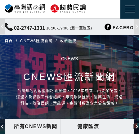
FACEBOO
02-2747-1331
10:00-19:00 (週一至週五)
首頁
CNEWS匯流新聞
政治匯流
CNEWS
CNEWS匯流新聞網
台灣知名內容型網路新媒體，2016年成立，由資深記者、
媒體人及影像工作者組成，專精數位匯流、醫藥生活、網路
科技、政治民調、新能源、金融財經及企業公益領域。
所有CNEWS新聞
健康匯流
國