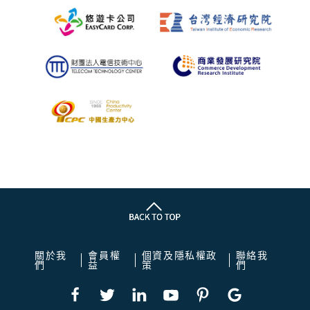
關於我
會員權
個資及隱私權政
聯絡我
們
益
策
們