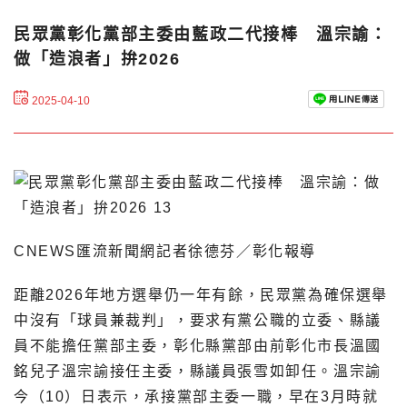
民眾黨彰化黨部主委由藍政二代接棒 溫宗諭：
做「造浪者」拚2026
2025-04-10
CNEWS匯流新聞網記者徐德芬／彰化報導
距離2026年地方選舉仍一年有餘，民眾黨為確保選舉
中沒有「球員兼裁判」，要求有黨公職的立委、縣議
員不能擔任黨部主委，彰化縣黨部由前彰化市長溫國
銘兒子溫宗諭接任主委，縣議員張雪如卸任。溫宗諭
今（10）日表示，承接黨部主委一職，早在3月時就