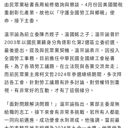
由民眾黨秘書長周榆修徵詢與懇談，4月份因美國關稅
重創彰化產業，故他以「守護全國勞工與鄉親」使
命，接下主委。
溫宗諭為前立委陳杰姪子、溫國銘之子；溫宗諭曾於
2003年以國民黨籍身分角逐彰化第2選區立委初選，
最後退出。提及與民眾黨契機，溫宗諭表示，因投入
全國勞工事務，目前擔任中華民國全國總工會秘書
長，為了各項勞工議題，在立法院與各黨交流奔走；
而前民眾黨主席柯文哲2024年參選總統期間，多次拜
訪各工會，針對勞工議題有許多討論，對勞權特別重
視，有非常好的互動，才有了這個緣分。
「面對問題解決問題！」溫宗諭指出，黨部主委是無
給職的志工，接下來會有非常多挑戰，若所有人都能
一同向前邁進，成功便會水到渠成。他強調，當前最