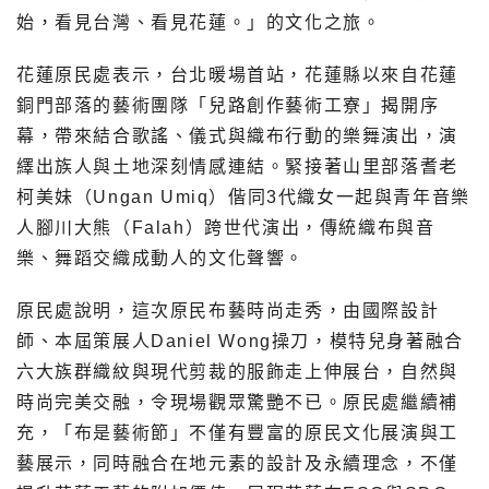
始，看見台灣、看見花蓮。」的文化之旅。
花蓮原民處表示，台北暖場首站，花蓮縣以來自花蓮
銅門部落的藝術團隊「兒路創作藝術工寮」揭開序
幕，帶來結合歌謠、儀式與織布行動的樂舞演出，演
繹出族人與土地深刻情感連結。緊接著山里部落耆老
柯美妹（Ungan Umiq）偕同3代織女一起與青年音樂
人腳川大熊（Falah）跨世代演出，傳統織布與音
樂、舞蹈交織成動人的文化聲響。
原民處說明，這次原民布藝時尚走秀，由國際設計
師、本屆策展人Daniel Wong操刀，模特兒身著融合
六大族群織紋與現代剪裁的服飾走上伸展台，自然與
時尚完美交融，令現場觀眾驚艷不已。原民處繼續補
充，「布是藝術節」不僅有豐富的原民文化展演與工
藝展示，同時融合在地元素的設計及永續理念，不僅