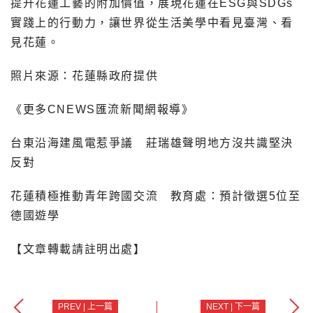
提升花蓮工藝的附加價值，展現花蓮在ESG與SDGs
實踐上的行動力，讓世界從生活美學中看見臺灣、看
見花蓮。
照片來源：花蓮縣政府提供
《更多CNEWS匯流新聞網報導》
台東沿海建風電惹爭議 莊瑞雄聲明地方沒共識堅決
反對
花蓮積極推動青年跨國交流 教育處：預計徵選5位至
德國遊學
【文章轉載請註明出處】
PREV | 上一篇
NEXT | 下一篇