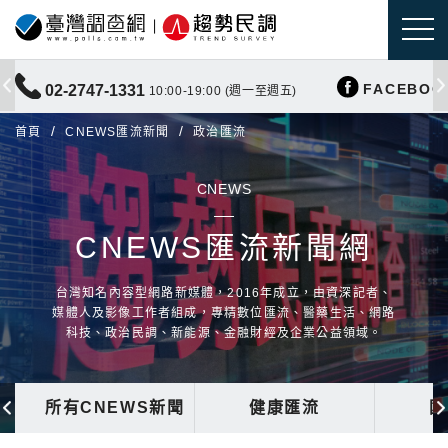
FACEBOO
02-2747-1331
10:00-19:00 (週一至週五)
首頁
CNEWS匯流新聞
政治匯流
CNEWS
CNEWS匯流新聞網
台灣知名內容型網路新媒體，2016年成立，由資深記者、
媒體人及影像工作者組成，專精數位匯流、醫藥生活、網路
科技、政治民調、新能源、金融財經及企業公益領域。
所有CNEWS新聞
健康匯流
國