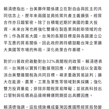
賴清德指出，台美夥伴關係建立在對自由與民主的共
同信念上，歷年來兩國並肩抵禦共產主義擴張，經貿
合作亦日趨緊密。除了台積電近期於美國的重大投
資，未來台灣也將強化雙邊在製造業與創新領域的合
作；作為貿易大國，台灣的長期目標是與各國建立公
平互惠的貿易關係，因此政府將持續鼓勵台灣企業擴
大美國等市場的佈局，深化商業合作基礎。
對於川普政府啟動對台32%高關稅的政策，賴清德表
示，台灣將以實質行動展現回應，具體包括以全面取
消台美雙邊關稅為共同目標，尋求重啟貿易談判；擴
大在能源、農業、工業及軍售等領域對美採購；強化
雙方投資量能；排除非關稅貿易障礙；並就高科技出
口管制與低價商品違規轉運問題提出具體因應。
賴清德強調，這些措施構成臺灣因應國際經貿局勢變