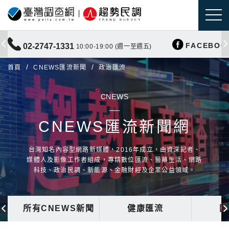
FACEBOO
02-2747-1331
10:00-19:00 (週一至週五)
首頁
CNEWS匯流新聞
政治匯流
CNEWS
CNEWS匯流新聞網
台灣知名內容型網路新媒體，2016年成立，由資深記者、
媒體人及影像工作者組成，專精數位匯流、醫藥生活、網路
科技、政治民調、新能源、金融財經及企業公益領域。
所有CNEWS新聞
健康匯流
國