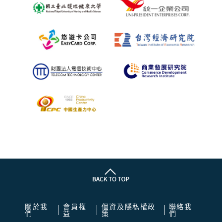
關於我
會員權
個資及隱私權政
聯絡我
們
益
策
們