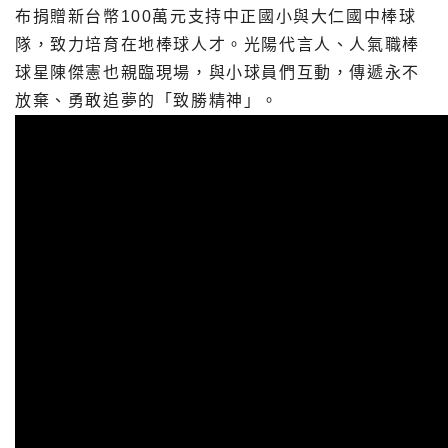
布捐贈新台幣100萬元支持中正國小與大仁國中棒球
隊，致力培育在地棒球人才。光陽代言人、人氣職棒
球星陳傑憲也親臨現場，與小球員們互動，傳遞永不
放棄、勇敢追夢的「致勝精神」。