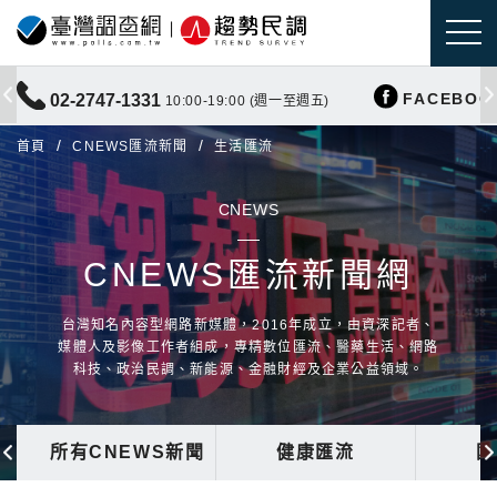
FACEBOO
02-2747-1331
10:00-19:00 (週一至週五)
首頁
CNEWS匯流新聞
生活匯流
CNEWS
CNEWS匯流新聞網
台灣知名內容型網路新媒體，2016年成立，由資深記者、
媒體人及影像工作者組成，專精數位匯流、醫藥生活、網路
科技、政治民調、新能源、金融財經及企業公益領域。
所有CNEWS新聞
健康匯流
國