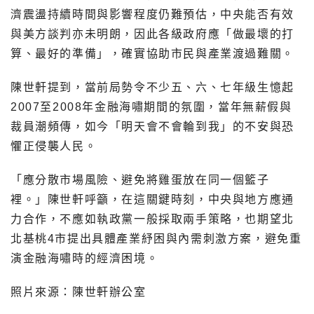
濟震盪持續時間與影響程度仍難預估，中央能否有效
與美方談判亦未明朗，因此各級政府應「做最壞的打
算、最好的準備」，確實協助市民與產業渡過難關。
陳世軒提到，當前局勢令不少五、六、七年級生憶起
2007至2008年金融海嘯期間的氛圍，當年無薪假與
裁員潮頻傳，如今「明天會不會輪到我」的不安與恐
懼正侵襲人民。
「應分散市場風險、避免將雞蛋放在同一個籃子
裡。」陳世軒呼籲，在這關鍵時刻，中央與地方應通
力合作，不應如執政黨一般採取兩手策略，也期望北
北基桃4市提出具體產業紓困與內需刺激方案，避免重
演金融海嘯時的經濟困境。
照片來源：陳世軒辦公室