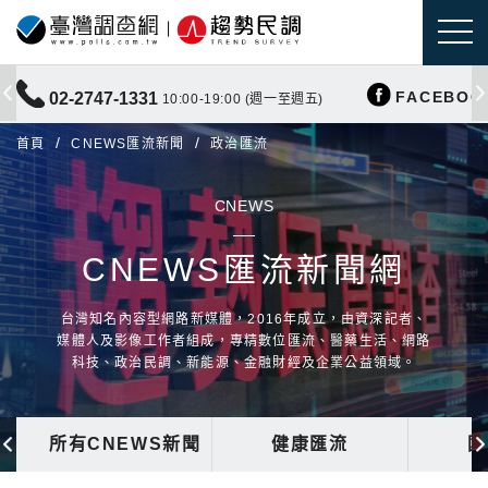
FACEBOO
02-2747-1331
10:00-19:00 (週一至週五)
首頁
CNEWS匯流新聞
政治匯流
CNEWS
CNEWS匯流新聞網
台灣知名內容型網路新媒體，2016年成立，由資深記者、
媒體人及影像工作者組成，專精數位匯流、醫藥生活、網路
科技、政治民調、新能源、金融財經及企業公益領域。
所有CNEWS新聞
健康匯流
國