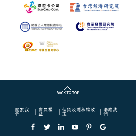
關於我
會員權
個資及隱私權政
聯絡我
們
益
策
們