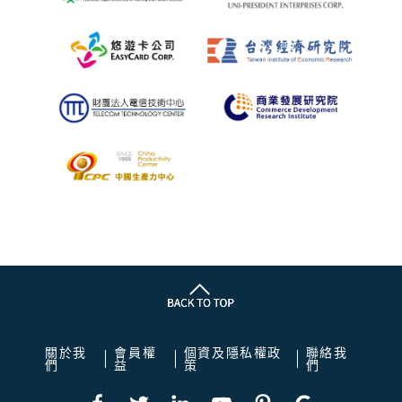
關於我
會員權
個資及隱私權政
聯絡我
們
益
策
們