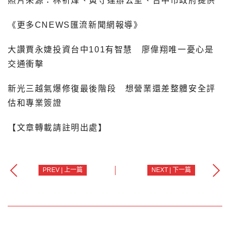
照片來源：林祈烽、黃守達辦公室、台中市政府提供
《更多CNEWS匯流新聞網報導》
大讚賈永婕投資台中101有智慧 廖偉翔唯一憂心是
交通衝擊
新光三越氣爆修復最後階段 想營業還差整體安全評
估和專業簽證
【文章轉載請註明出處】
PREV | 上一篇
NEXT | 下一篇