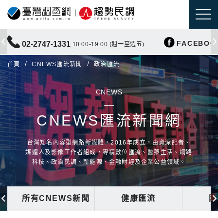
FACEBOO
02-2747-1331
10:00-19:00 (週一至週五)
首頁
CNEWS匯流新聞
政治匯流
CNEWS
CNEWS匯流新聞網
台灣知名內容型網路新媒體，2016年成立，由資深記者、
媒體人及影像工作者組成，專精數位匯流、醫藥生活、網路
科技、政治民調、新能源、金融財經及企業公益領域。
所有CNEWS新聞
健康匯流
國