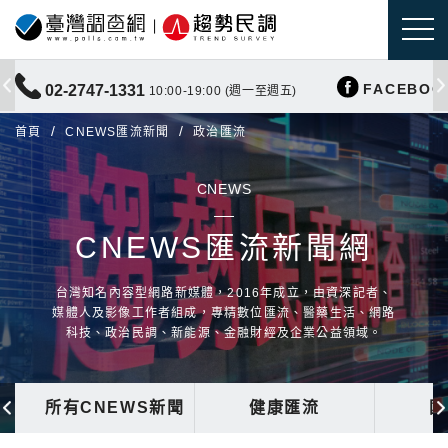
FACEBOO
02-2747-1331
10:00-19:00 (週一至週五)
首頁
CNEWS匯流新聞
政治匯流
CNEWS
CNEWS匯流新聞網
台灣知名內容型網路新媒體，2016年成立，由資深記者、
媒體人及影像工作者組成，專精數位匯流、醫藥生活、網路
科技、政治民調、新能源、金融財經及企業公益領域。
所有CNEWS新聞
健康匯流
國