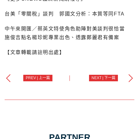
台美「零關稅」談判 郭國文分析：本質等同FTA
中午來開匯／蔡英文特使角色助陣對美談判很恰當
施俊吉點名楊珍妮專業出色、透露鄭麗君有備案
【文章轉載請註明出處】
PREV | 上一篇
NEXT | 下一篇
PARTNER