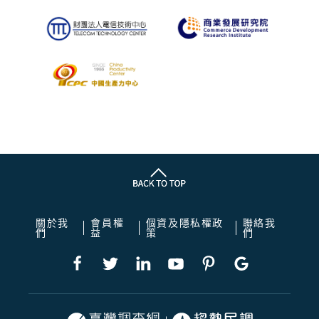
關於我
會員權
個資及隱私權政
聯絡我
們
益
策
們