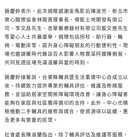
饒慶鈴表示，此次捐贈感謝金馬影后陳淑芳、新北市
樂心關懷協會林陽晋理事長、偉鉅土地開發有限公
司、李文昌先生、杏華醫療器材有限公司藍文進先生
等愛心人士共襄盛舉，捐贈包括拐杖、助行器、輪
椅、電動床等，提升身心障礙朋友的行動便利性。現
場也邀請獲時代雜誌百大影響人物賣菜阿嬤陳樹菊，
共同見證這場充滿溫馨與愛的時刻。
饒慶鈴接著說，台東縣輔具暨生活重建中心自成立以
來，持續致力提供專業的輔具評估、維護及修繕服
務，並協助居家空間無障礙環境改善，讓身心障礙者
能夠在家庭與社區獲得適切的支持。此外，中心也積
極推動二手輔具的維修與媒合，使資源得以延續，惠
及更多有需要的民眾。
社會處長陳淑蘭指出，除了輔具評估及維護等服務，