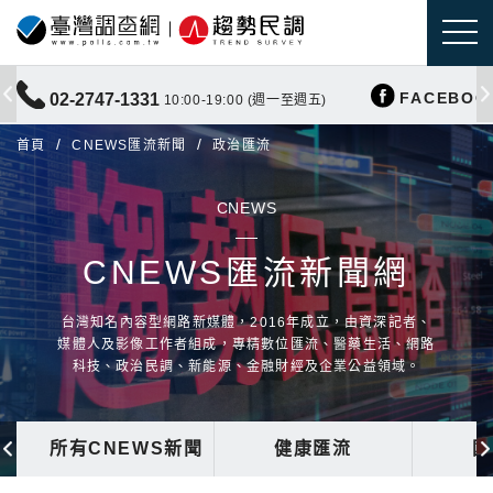
FACEBOO
02-2747-1331
10:00-19:00 (週一至週五)
首頁
CNEWS匯流新聞
政治匯流
CNEWS
CNEWS匯流新聞網
台灣知名內容型網路新媒體，2016年成立，由資深記者、
媒體人及影像工作者組成，專精數位匯流、醫藥生活、網路
科技、政治民調、新能源、金融財經及企業公益領域。
所有CNEWS新聞
健康匯流
國