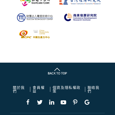
關於我
會員權
個資及隱私權政
聯絡我
們
益
策
們