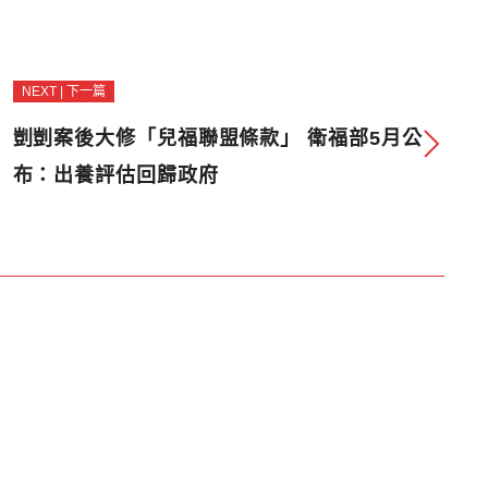
NEXT | 下一篇
剴剴案後大修「兒福聯盟條款」 衛福部5月公
布：出養評估回歸政府