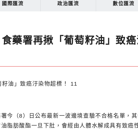
國際匯流
政治匯流
數位匯流
 食藥署再揪「葡萄籽油」致癌
藥署今（8）日公布最新一波邊境查驗不合格名單，
甘油脂肪酸酯一旦下肚，會經由人體水解成具有致癌