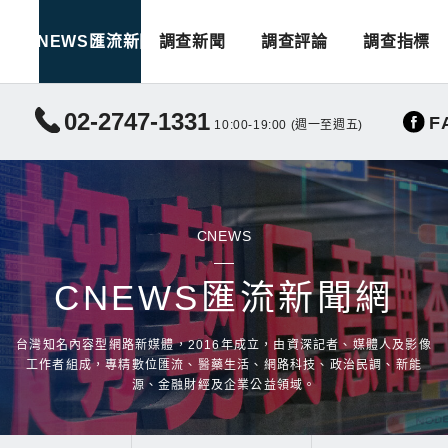
CNEWS匯流新聞
調查新聞
調查評論
調查指標
02-2747-1331
F
10:00-19:00 (週一至週五)
CNEWS
CNEWS匯流新聞網
台灣知名內容型網路新媒體，2016年成立，由資深記者、媒體人及影像
工作者組成，專精數位匯流、醫藥生活、網路科技、政治民調、新能
源、金融財經及企業公益領域。