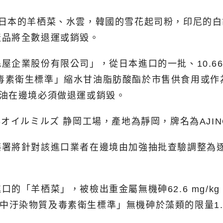
括日本的羊栖菜、水雲，韓國的雪花起司粉，印尼的
產品將全數退運或銷毀。
屋企業股份有限公司」，從日本進口的一批、10.6
物質及毒素衛生標準」縮水甘油脂肪酸酯於市售供食用
萄籽油在邊境必須做退運或銷毀。
オイルミルズ 静岡工場，產地為靜岡，牌名為AJIN
署將針對該進口業者在邊境由加強抽批查驗調整為逐
的「羊栖菜」，被檢出重金屬無機砷62.6 mg/
食品中汙染物質及毒素衛生標準」無機砷於藻類的限量1.