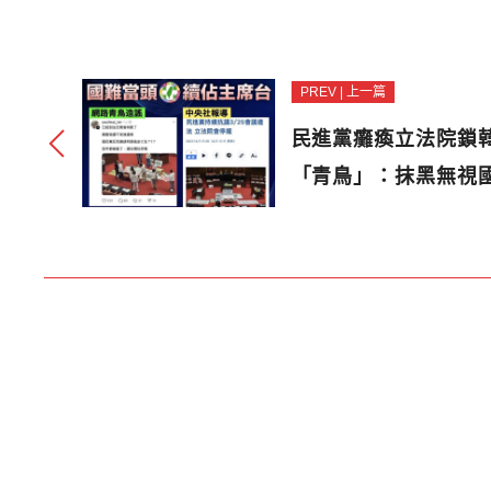
PREV | 上一篇
民進黨癱瘓立法院鎖
「青鳥」：抹黑無視