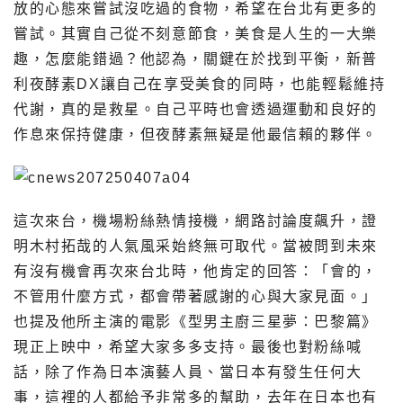
放的心態來嘗試沒吃過的食物，希望在台北有更多的
嘗試。其實自己從不刻意節食，美食是人生的一大樂
趣，怎麼能錯過？他認為，關鍵在於找到平衡，新普
利夜酵素DX讓自己在享受美食的同時，也能輕鬆維持
代謝，真的是救星。自己平時也會透過運動和良好的
作息來保持健康，但夜酵素無疑是他最信賴的夥伴。
這次來台，機場粉絲熱情接機，網路討論度飆升，證
明木村拓哉的人氣風采始終無可取代。當被問到未來
有沒有機會再次來台北時，他肯定的回答：「會的，
不管用什麼方式，都會帶著感謝的心與大家見面。」
也提及他所主演的電影《型男主廚三星夢：巴黎篇》
現正上映中，希望大家多多支持。最後也對粉絲喊
話，除了作為日本演藝人員、當日本有發生任何大
事，這裡的人都給予非常多的幫助，去年在日本也有