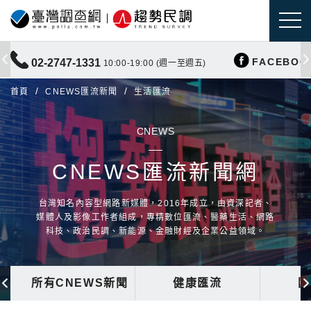
FACEBOO
02-2747-1331
10:00-19:00 (週一至週五)
首頁
CNEWS匯流新聞
生活匯流
CNEWS
CNEWS匯流新聞網
台灣知名內容型網路新媒體，2016年成立，由資深記者、
媒體人及影像工作者組成，專精數位匯流、醫藥生活、網路
科技、政治民調、新能源、金融財經及企業公益領域。
所有CNEWS新聞
健康匯流
國