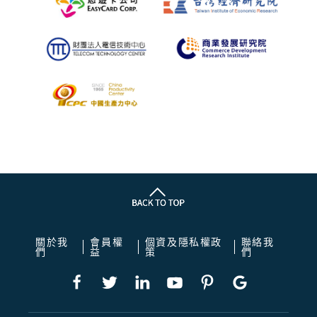
關於我
會員權
個資及隱私權政
聯絡我
們
益
策
們