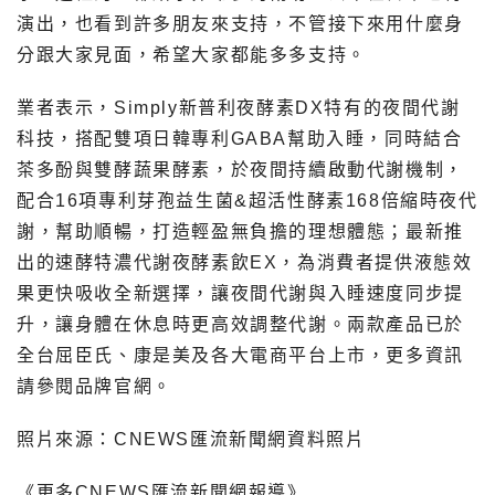
演出，也看到許多朋友來支持，不管接下來用什麼身
分跟大家見面，希望大家都能多多支持。
業者表示，Simply新普利夜酵素DX特有的夜間代謝
科技，搭配雙項日韓專利GABA幫助入睡，同時結合
茶多酚與雙酵蔬果酵素，於夜間持續啟動代謝機制，
配合16項專利芽孢益生菌&超活性酵素168倍縮時夜代
謝，幫助順暢，打造輕盈無負擔的理想體態；最新推
出的速酵特濃代謝夜酵素飲EX，為消費者提供液態效
果更快吸收全新選擇，讓夜間代謝與入睡速度同步提
升，讓身體在休息時更高效調整代謝。兩款產品已於
全台屈臣氏、康是美及各大電商平台上市，更多資訊
請參閱品牌官網。
照片來源：CNEWS匯流新聞網資料照片
《更多CNEWS匯流新聞網報導》