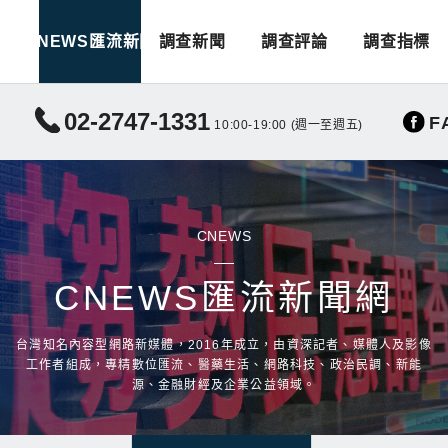
CNEWS匯流新聞
調查新聞
調查評論
調查指標
02-2747-1331
F
10:00-19:00 (週一至週五)
CNEWS
CNEWS匯流新聞網
台灣知名內容型網路新媒體，2016年成立，由資深記者、媒體人及影像
工作者組成，專精數位匯流、醫藥生活、網路科技、政治民調、新能
源、金融財經及企業公益領域。