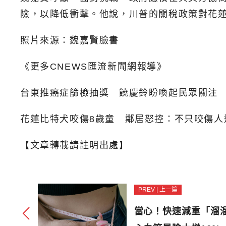
險，以降低衝擊。他說，川普的關稅政策對花
照片來源：魏嘉賢臉書
《更多CNEWS匯流新聞網報導》
台東推癌症篩檢抽獎 饒慶鈴盼喚起民眾關注
花蓮比特犬咬傷8歲童 鄰居怒控：不只咬傷人
【文章轉載請註明出處】
PREV | 上一篇
當心！快速減重「溜