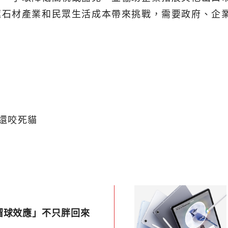
蓮石材產業和民眾生活成本帶來挑戰，需要政府、企
還咬死貓
溜球效應」不只胖回來