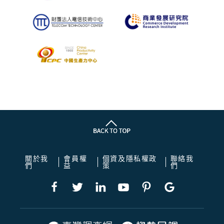
關於我
會員權
個資及隱私權政
聯絡我
們
益
策
們