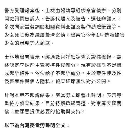
警方受理報案後，士檢由婦幼專組檢察官偵辦，分別
開庭訊問告訴人、告訴代理人及被告、選任辯護人，
多次向麥當勞調閱相關資料查證及製作勘驗筆錄等。
少女死亡後為繼續釐清案情，檢察官今年1月傳喚被害
少女的母親等人到庭。
士林地檢署表示，經過數月詳細調查與證據檢視，最
終認定李姓前主管被控性侵部分，現有證據尚不足構
成起訴條件，依法給予不起訴處分。由於案件涉及性
侵害案件與個人隱私，偵查細節無法對外公開。
針對本案不起訴結果，麥當勞立即發出聲明，表示尊
重檢方偵查結果。目前持續透過管道，對家屬表達關
懷，並願意提供必要的協助與支持。
以下為台灣麥當勞聲明全文：