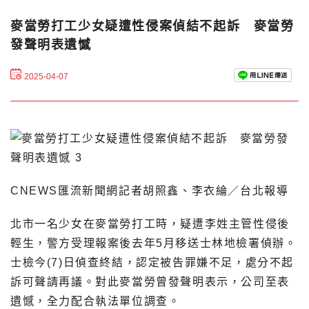
麥當勞打工少女疑遭性侵案偵結不起訴 麥當勞
發聲明表遺憾
2025-04-07
CNEWS匯流新聞網記者胡照鑫、李衣綸／台北報導
北市一名少女在麥當勞打工時，疑遭李姓主管性侵後
輕生，警方受理報案後去年5月移送士林地檢署偵辦。
士檢今(7)日偵查終結，認定被告罪嫌不足，處分不起
訴可聲請再議。對此麥當勞曾發聲明表示，公司至表
遺憾，全力配合執法單位調查。