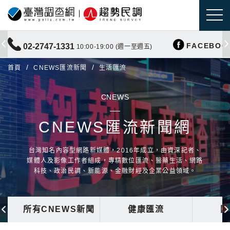
FACEBOO
02-2747-1331
10:00-19:00 (週一至週五)
首頁
CNEWS匯流新聞
生活匯流
CNEWS
CNEWS匯流新聞網
台灣知名內容型網路新媒體，2016年成立，由資深記者、
媒體人及影像工作者組成，專精數位匯流、醫藥生活、網路
科技、政治民調、新能源、金融財經及企業公益領域。
所有CNEWS新聞
健康匯流
國