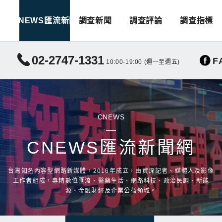
CNEWS匯流新聞
調查新聞
調查評論
調查指標
02-2747-1331
F
10:00-19:00 (週一至週五)
CNEWS
CNEWS匯流新聞網
台灣知名內容型網路新媒體，2016年成立，由資深記者、媒體人及影像
工作者組成，專精數位匯流、醫藥生活、網路科技、政治民調、新能
源、金融財經及企業公益領域。