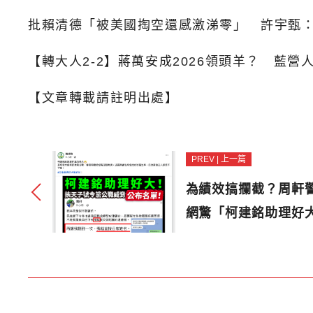
批賴清德「被美國掏空還感激涕零」 許宇甄
【轉大人2-2】蔣萬安成2026領頭羊？ 藍營
【文章轉載請註明出處】
PREV | 上一篇
為績效搞攔截？周軒
網驚「柯建銘助理好