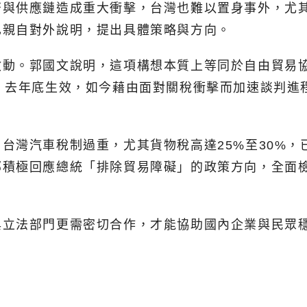
與供應鏈造成重大衝擊，台灣也難以置身事外，尤其
已親自對外說明，提出具體策略與方向。
動。郭國文說明，這項構想本質上等同於自由貿易協
」去年底生效，如今藉由面對關稅衝擊而加速談判進
台灣汽車稅制過重，尤其貨物稅高達25%至30%
部積極回應總統「排除貿易障礙」的政策方向，全面
與立法部門更需密切合作，才能協助國內企業與民眾