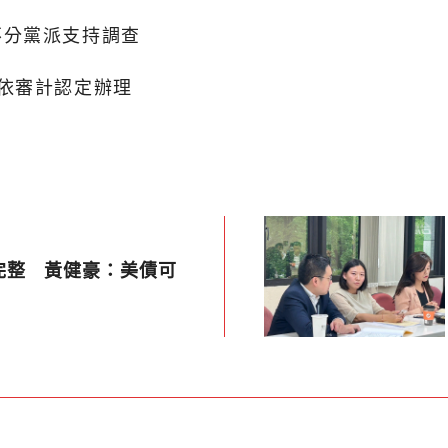
不分黨派支持調查
依審計認定辦理
完整 黃健豪：美債可