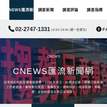
CNEWS匯流新聞
調查新聞
調查評論
調查指標
02-2747-1331
F
10:00-19:00 (週一至週五)
CNEWS
CNEWS匯流新聞網
台灣知名內容型網路新媒體，2016年成立，由資深記者、媒體人及影像
工作者組成，專精數位匯流、醫藥生活、網路科技、政治民調、新能
源、金融財經及企業公益領域。