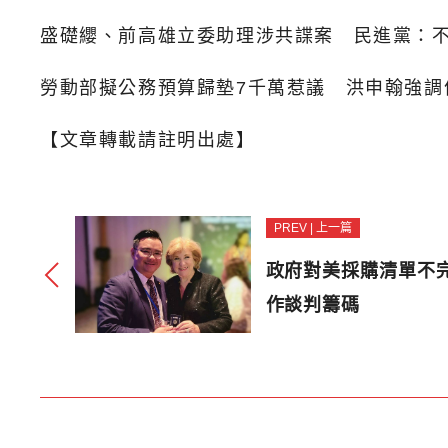
盛礎纓、前高雄立委助理涉共諜案 民進黨：
勞動部擬公務預算歸墊7千萬惹議 洪申翰強調
【文章轉載請註明出處】
PREV | 上一篇
政府對美採購清單不
作談判籌碼